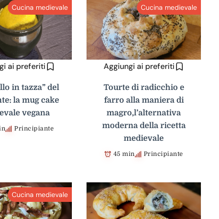
Cucina medievale
Cucina medievale
i ai preferiti
Aggiungi ai preferiti
ello in tazza” del
Tourte di radicchio e
te: la mug cake
farro alla maniera di
evale vegana
magro,l’alternativa
moderna della ricetta
in
Principiante
medievale
45 min
Principiante
Cucina medievale