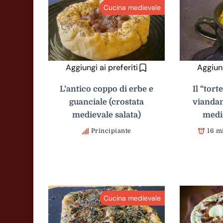
Cucina medievale
Aggiungi ai preferiti
Aggiung
L’antico coppo di erbe e
Il “tort
guanciale (crostata
viandan
medievale salata)
medi
Principiante
16 m
Cucina medievale