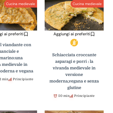
Cucina medievale
Cucina medievale
i ai preferiti
Aggiungi ai preferiti
el viandante con
uanciale e
Schiacciata croccante
marino:una
asparagi e porri : la
a medievale in
vivanda medievale in
oderna e vegana
versione
2 min
Principiante
moderna,vegana e senza
glutine
50 min
Principiante