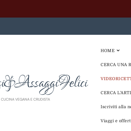
HOME
CERCA UNA 
i&AssaggiFelici
VIDEORICET
CERCA L’ARTIC
E CUCINA VEGANA E CRUDISTA
Iscriviti alla 
Viaggi e offer