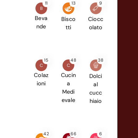
11
13
9
B
Beva
Bisco
Ciocc
nde
tti
olato
15
48
38
C
C
Colaz
Cucin
Dolci
ioni
a
al
Medi
cucc
evale
hiaio
42
66
6