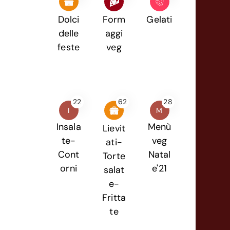
Dolci
Form
Gelati
delle
aggi
feste
veg
22
62
28
I
M
Insala
Menù
Lievit
te-
veg
ati-
Cont
Natal
Torte
orni
e'21
salat
e-
Fritta
te