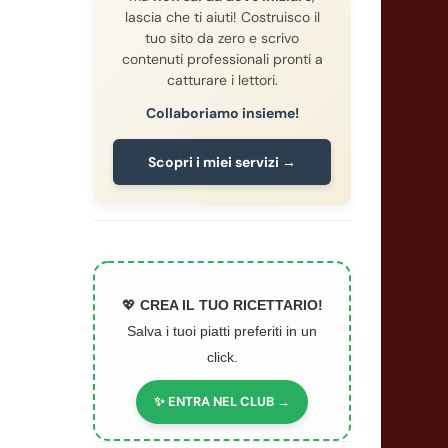
lascia che ti aiuti! Costruisco il
tuo sito da zero e scrivo
contenuti professionali pronti a
catturare i lettori.
Collaboriamo insieme!
Scopri i miei servizi →
💖
CREA IL TUO RICETTARIO!
Salva i tuoi piatti preferiti in un
click.
✨ ENTRA NEL CLUB →