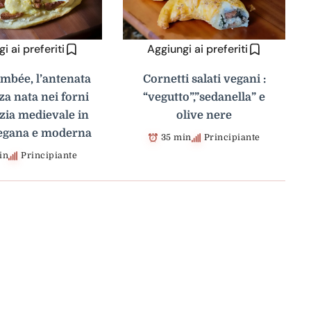
i ai preferiti
Aggiungi ai preferiti
ambée, l’antenata
Cornetti salati vegani :
zza nata nei forni
“vegutto”,”sedanella” e
azia medievale in
olive nere
egana e moderna
35 min
Principiante
in
Principiante