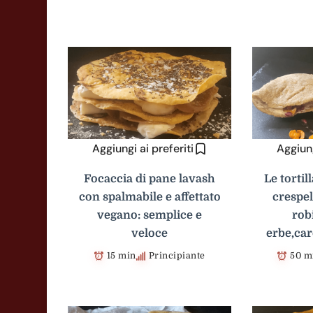
Aggiungi ai preferiti
Aggiung
Focaccia di pane lavash
Le tortil
con spalmabile e affettato
crespel
vegano: semplice e
rob
veloce
erbe,ca
15 min
Principiante
50 m