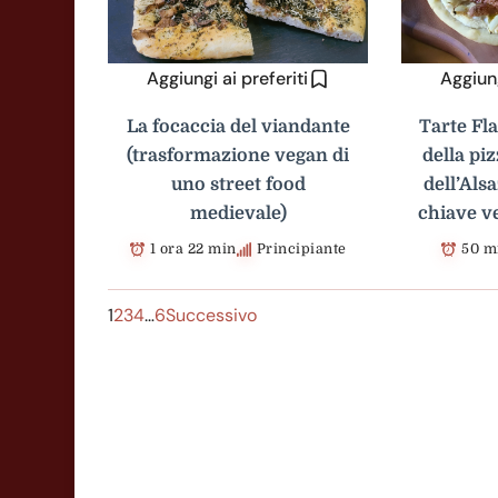
Aggiungi ai preferiti
Aggiung
La focaccia del viandante
Tarte Fl
(trasformazione vegan di
della pi
uno street food
dell’Als
medievale)
chiave v
1 ora 22 min
Principiante
50 m
1
2
3
4
…
6
Successivo