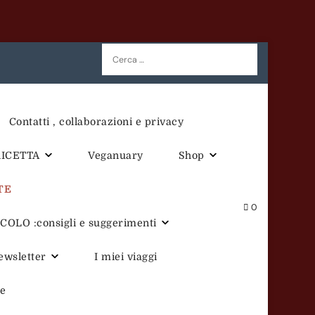
Ricerca
per:
Contatti , collaborazioni e privacy
RICETTA
Veganuary
Shop
TE
0
OLO :consigli e suggerimenti
newsletter
I miei viaggi
te