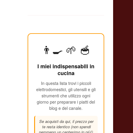
👨‍🍳 🌱 🥣
I miei indispensabili in
cucina
In questa lista trovi i piccoli
elettrodomestici, gli utensili e gli
strumenti che utilizzo ogni
giorno per preparare i piatti del
blog e del canale.
Se acquisti da qui, il prezzo per
te resta identico (non spendi
nemmeno un centesimo in più!),