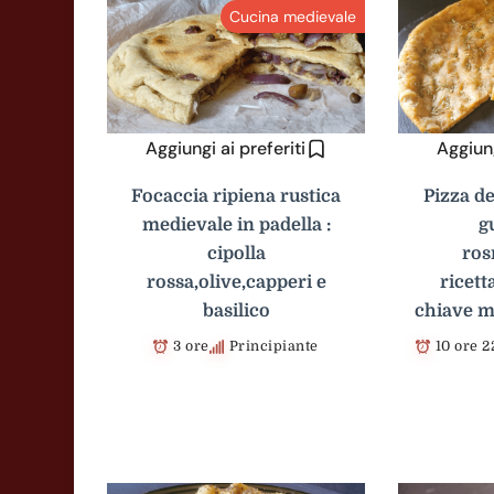
Cucina medievale
Aggiungi ai preferiti
Aggiung
Focaccia ripiena rustica
Pizza d
medievale in padella :
g
cipolla
ros
rossa,olive,capperi e
ricett
basilico
chiave m
3 ore
Principiante
10 ore 2