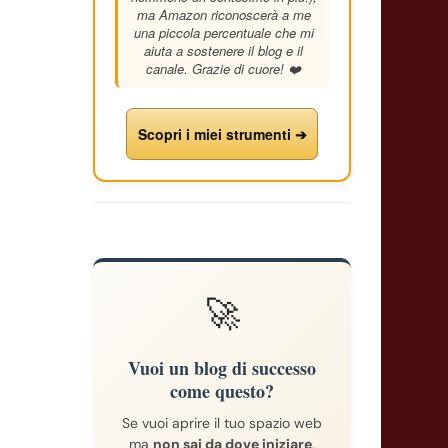
ma Amazon riconoscerà a me
una piccola percentuale che mi
aiuta a sostenere il blog e il
canale. Grazie di cuore! ❤️
Scopri i miei strumenti ➔
🚀
Vuoi un blog di successo
come questo?
Se vuoi aprire il tuo spazio web
ma
non sai da dove iniziare
,