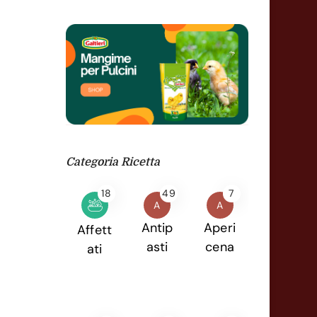
Categoria Ricetta
18
49
7
A
A
Antip
Aperi
Affett
asti
cena
ati