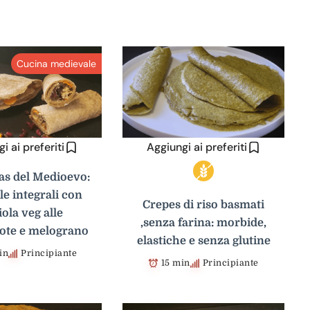
Cucina medievale
i ai preferiti
Aggiungi ai preferiti
las del Medioevo:
le integrali con
Crepes di riso basmati
iola veg alle
,senza farina: morbide,
rote e melograno
elastiche e senza glutine
in
Principiante
15 min
Principiante