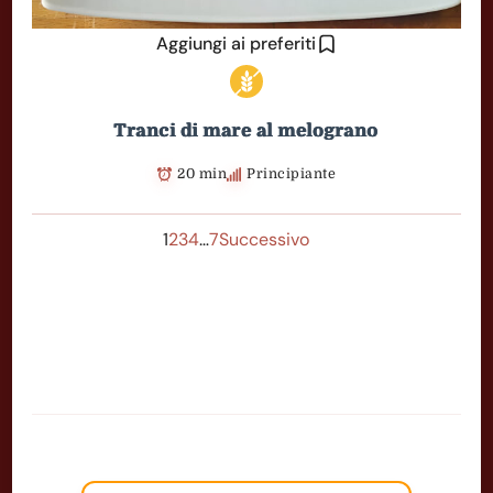
Aggiungi ai preferiti
Tranci di mare al melograno
20 min
Principiante
1
2
3
4
…
7
Successivo