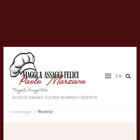
0
Viaggi&AssaggiFelici
BLOG DI VIAGGI E CUCINA VEGANA E CRUDISTA
Homepage
Ricette
/