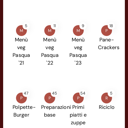
5
11
9
18
M
M
M
P
Menù
Menù
Menù
Pane-
veg
veg
veg
Crackers
Pasqua
Pasqua
Pasqua
'21
'22
'23
47
45
54
5
P
P
P
R
Polpette-
Preparazioni
Primi
Riciclo
Burger
base
piatti e
zuppe