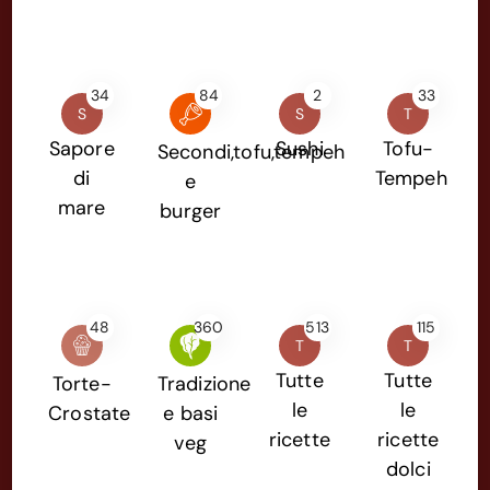
34
84
2
33
S
S
T
Sapore
Sushi
Tofu-
Secondi,tofu,tempeh
di
Tempeh
e
mare
burger
48
360
513
115
T
T
Tutte
Tutte
Torte-
Tradizione
le
le
Crostate
e basi
ricette
ricette
veg
dolci