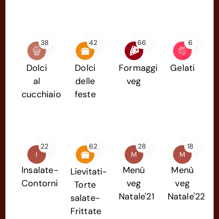
38
42
66
6
Dolci
Dolci
Formaggi
Gelati
al
delle
veg
cucchiaio
feste
22
62
28
18
I
M
M
Insalate-
Menù
Menù
Lievitati-
Contorni
veg
veg
Torte
Natale'21
Natale'22
salate-
Frittate