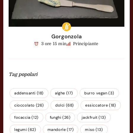
Gorgonzola
3 ore 15 min
Principiante
Tag popolari
addensanti
(18)
alghe
(17)
burro vegan
(3)
cioccolato
(26)
dolci
(68)
essiccatore
(18)
focaccia
(12)
funghi
(26)
jackfruit
(13)
legumi
(62)
mandorle
(17)
miso
(13)