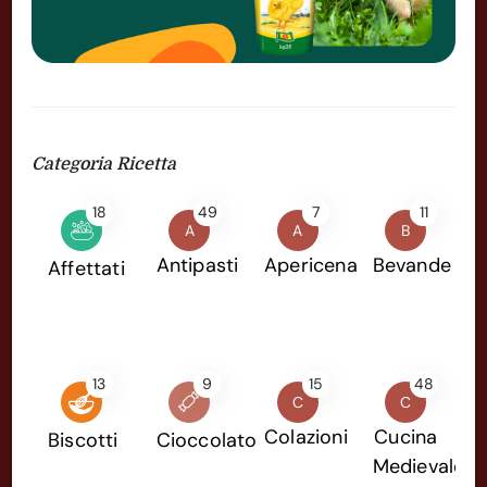
Categoria Ricetta
18
49
7
11
A
A
B
Antipasti
Apericena
Bevande
Affettati
13
9
15
48
C
C
Colazioni
Cucina
Biscotti
Cioccolato
Medievale