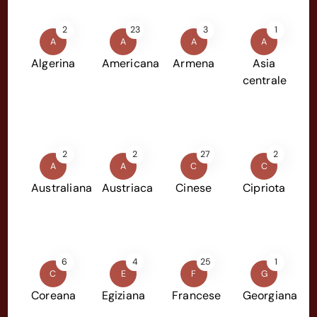
2
23
3
1
A
A
A
A
Algerina
Americana
Armena
Asia
centrale
2
2
27
2
A
A
C
C
Australiana
Austriaca
Cinese
Cipriota
6
4
25
1
C
E
F
G
Coreana
Egiziana
Francese
Georgiana