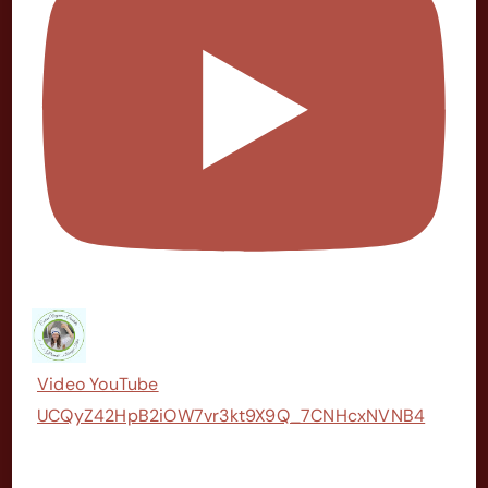
Video YouTube
UCQyZ42HpB2iOW7vr3kt9X9Q_7CNHcxNVNB4