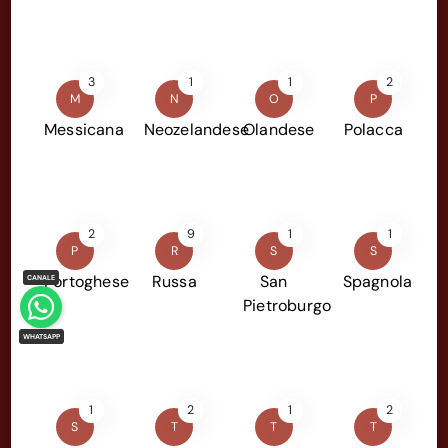
3
1
1
2
M
N
O
P
Messicana
Neozelandese
Olandese
Polacca
2
9
1
1
P
R
S
S
Portoghese
Russa
San
Spagnola
Pietroburgo
1
2
1
2
S
T
T
T