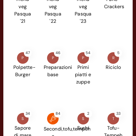
veg
veg
veg
Crackers
Pasqua
Pasqua
Pasqua
'21
'22
'23
47
46
54
5
P
P
P
R
Polpette-
Preparazioni
Primi
Riciclo
Burger
base
piatti e
zuppe
34
84
2
33
S
S
T
Sapore
Sushi
Tofu-
Secondi,tofu,tempeh
di mare
Tempeh