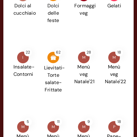
Dolci al
Dolci
Formaggi
Gelati
cucchiaio
delle
veg
feste
22
62
28
18
I
M
M
Insalate-
Menù
Menù
Lievitati-
Contorni
veg
veg
Torte
Natale'21
Natale'22
salate-
Frittate
5
11
9
18
M
M
M
P
Menù
Menù
Menù
Pane-