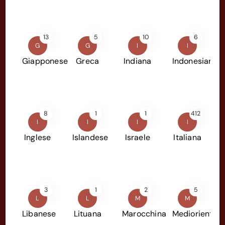
13
5
10
6
G
G
I
I
Giapponese
Greca
Indiana
Indonesiana
8
1
1
412
I
I
I
I
Inglese
Islandese
Israele
Italiana
3
1
2
5
L
L
M
M
Libanese
Lituana
Marocchina
Mediorientale