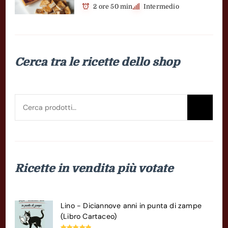
2 ore 50 min
Intermedio
Cerca tra le ricette dello shop
Cerca:
Cer
Ricette in vendita più votate
Lino - Diciannove anni in punta di zampe
(Libro Cartaceo)