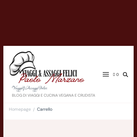
0
Viaggi&AssaggiFelici
BLOG DI VIAGGI E CUCINA VEGANA E CRUDISTA
Homepage
Carrello
/