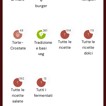
e
burger
48
361
514
115
T
T
Tutte le
Tutte le
Torte-
Tradizione
ricette
ricette
Crostate
e basi
dolci
veg
392
13
T
T
Tutte le
Tutti i
ricette
fermentati
salate