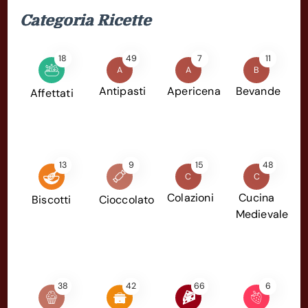
Categoria Ricette
18
49
7
11
A
A
B
Antipasti
Apericena
Bevande
Affettati
13
9
15
48
C
C
Colazioni
Cucina
Biscotti
Cioccolato
Medievale
38
42
66
6