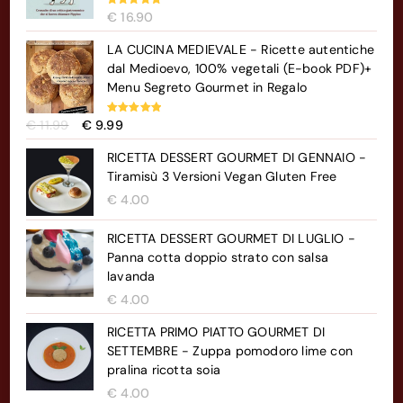
Valutato
€
16.90
5.00
su 5
LA CUCINA MEDIEVALE - Ricette autentiche
dal Medioevo, 100% vegetali (E-book PDF)+
Menu Segreto Gourmet in Regalo
Il
Il
Valutato
€
11.99
€
9.99
5.00
su 5
prezzo
prezzo
RICETTA DESSERT GOURMET DI GENNAIO -
originale
attuale
Tiramisù 3 Versioni Vegan Gluten Free
era:
è:
€ 11.99.
€
4.00
€ 9.99.
RICETTA DESSERT GOURMET DI LUGLIO -
Panna cotta doppio strato con salsa
lavanda
€
4.00
RICETTA PRIMO PIATTO GOURMET DI
SETTEMBRE - Zuppa pomodoro lime con
pralina ricotta soia
€
4.00