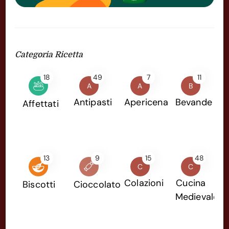
Categoria Ricetta
18
49
7
11
A
A
B
Antipasti
Apericena
Bevande
Affettati
13
9
15
48
C
C
Colazioni
Cucina
Biscotti
Cioccolato
Medievale