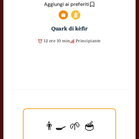
Aggiungi ai preferiti
Quark di kèfir
12 ore 10 min
Principiante
👨‍🍳 🌱 🥣