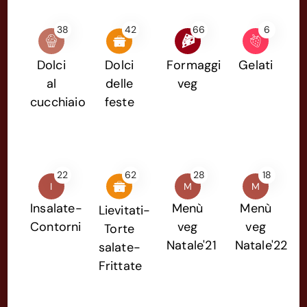
38
42
66
6
Dolci
Dolci
Formaggi
Gelati
al
delle
veg
cucchiaio
feste
22
62
28
18
I
M
M
Insalate-
Menù
Menù
Lievitati-
Contorni
veg
veg
Torte
Natale'21
Natale'22
salate-
Frittate