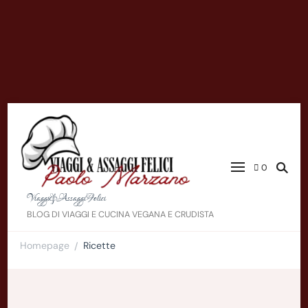
0
Viaggi&AssaggiFelici
BLOG DI VIAGGI E CUCINA VEGANA E CRUDISTA
Homepage
Ricette
/