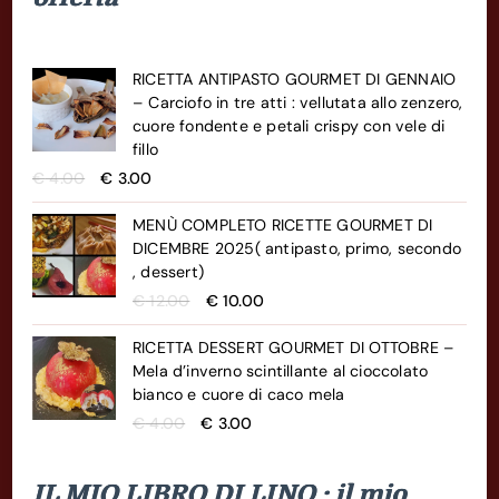
RICETTA ANTIPASTO GOURMET DI GENNAIO
– Carciofo in tre atti : vellutata allo zenzero,
cuore fondente e petali crispy con vele di
fillo
Il
Il
€
4.00
€
3.00
prezzo
prezzo
originale
attuale
MENÙ COMPLETO RICETTE GOURMET DI
era:
è:
DICEMBRE 2025( antipasto, primo, secondo
€ 4.00.
€ 3.00.
, dessert)
Il
Il
€
12.00
€
10.00
prezzo
prezzo
originale
attuale
RICETTA DESSERT GOURMET DI OTTOBRE –
era:
è:
Mela d’inverno scintillante al cioccolato
€ 12.00.
€ 10.00.
bianco e cuore di caco mela
Il
Il
€
4.00
€
3.00
prezzo
prezzo
originale
attuale
IL MIO LIBRO DI LINO : il mio
era:
è: