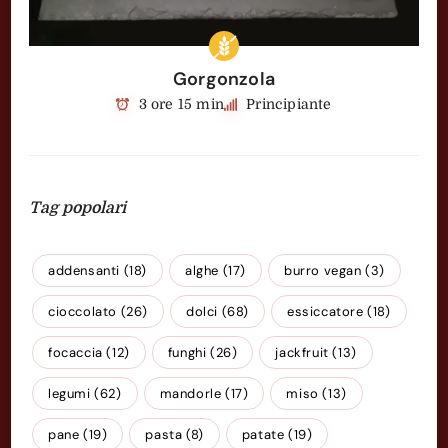
Gorgonzola
3 ore 15 min
Principiante
Tag popolari
addensanti
(18)
alghe
(17)
burro vegan
(3)
cioccolato
(26)
dolci
(68)
essiccatore
(18)
focaccia
(12)
funghi
(26)
jackfruit
(13)
legumi
(62)
mandorle
(17)
miso
(13)
pane
(19)
pasta
(8)
patate
(19)