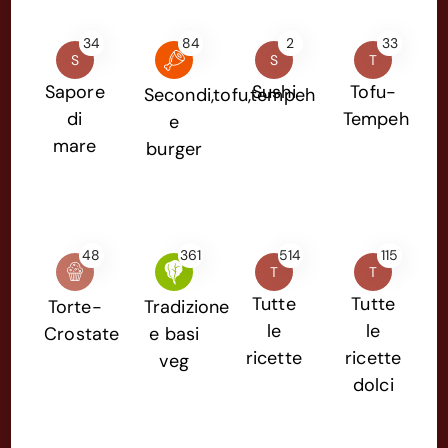
34
84
2
33
S
S
T
Sapore
Sushi
Tofu-
Secondi,tofu,tempeh
di
Tempeh
e
mare
burger
48
361
514
115
T
T
Tutte
Tutte
Torte-
Tradizione
le
le
Crostate
e basi
ricette
ricette
veg
dolci