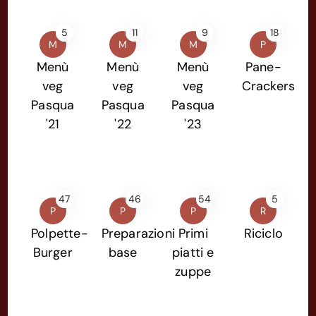
5
11
9
18
M
M
M
P
Menù
Menù
Menù
Pane-
veg
veg
veg
Crackers
Pasqua
Pasqua
Pasqua
'21
'22
'23
47
46
54
5
P
P
P
R
Polpette-
Preparazioni
Primi
Riciclo
Burger
base
piatti e
zuppe