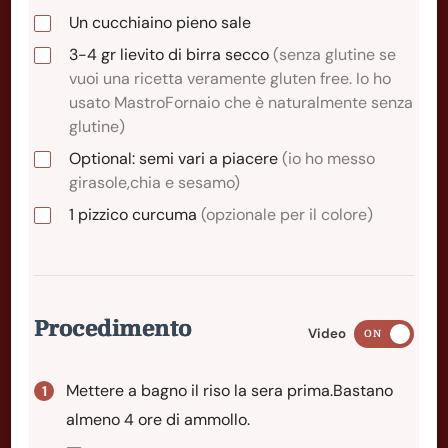
Un cucchiaino pieno sale
3-4
gr
lievito di birra secco
(senza glutine se
vuoi una ricetta veramente gluten free. Io ho
usato MastroFornaio che è naturalmente senza
glutine)
Optional: semi vari a piacere
(io ho messo
girasole,chia e sesamo)
1
pizzico
curcuma
(opzionale per il colore)
Procedimento
Video
ON
Mettere a bagno il riso la sera prima.Bastano
almeno 4 ore di ammollo.