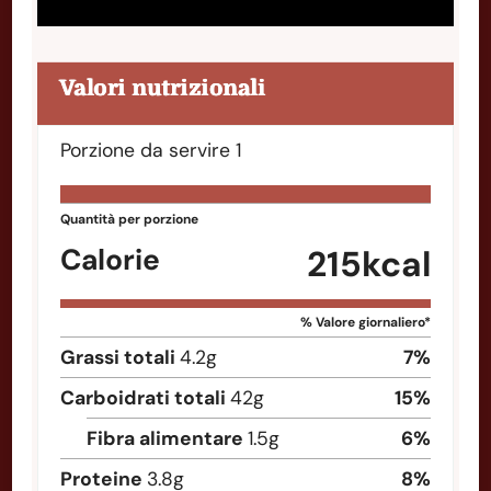
Valori nutrizionali
Porzione da servire
1
Quantità per porzione
Calorie
215
kcal
% Valore giornaliero*
Grassi totali
4.2
g
7
%
Carboidrati totali
42
g
15
%
Fibra alimentare
1.5
g
6
%
Proteine
3.8
g
8
%