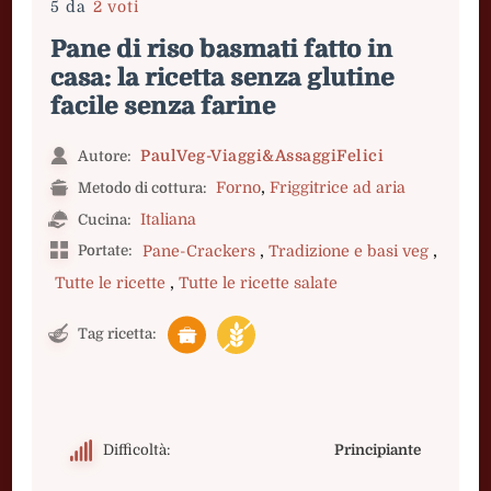
5 da
2 voti
Pane di riso basmati fatto in
casa: la ricetta senza glutine
facile senza farine
PaulVeg-Viaggi&AssaggiFelici
Autore:
,
Forno
Friggitrice ad aria
Metodo di cottura:
Italiana
Cucina:
,
,
Portate:
Pane-Crackers
Tradizione e basi veg
,
Tutte le ricette
Tutte le ricette salate
Tag ricetta:
Difficoltà:
Principiante