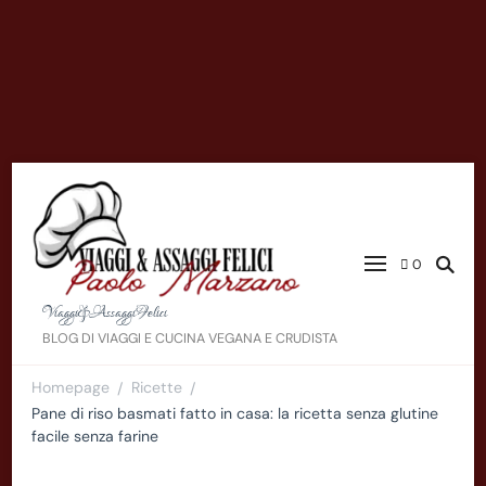
0
Viaggi&AssaggiFelici
BLOG DI VIAGGI E CUCINA VEGANA E CRUDISTA
Homepage
Ricette
/
/
Pane di riso basmati fatto in casa: la ricetta senza glutine
facile senza farine