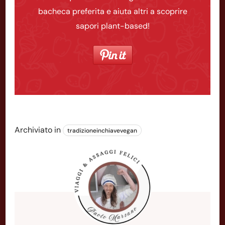
bacheca preferita e aiuta altri a scoprire
sapori plant-based!
Archiviato in
tradizioneinchiavevegan