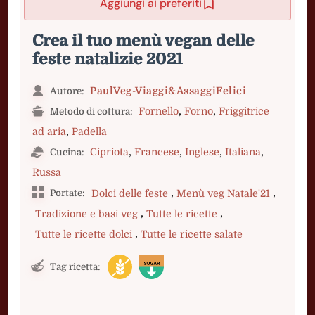
Aggiungi ai preferiti
Crea il tuo menù vegan delle
feste natalizie 2021
PaulVeg-Viaggi&AssaggiFelici
Autore:
,
,
Fornello
Forno
Friggitrice
Metodo di cottura:
,
ad aria
Padella
,
,
,
,
Cipriota
Francese
Inglese
Italiana
Cucina:
Russa
,
,
Portate:
Dolci delle feste
Menù veg Natale'21
,
,
Tradizione e basi veg
Tutte le ricette
,
Tutte le ricette dolci
Tutte le ricette salate
Tag ricetta: