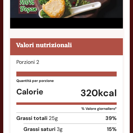
Valori nutrizionali
Porzioni
2
Quantità per porzione
Calorie
320
kcal
% Valore giornaliero*
Grassi totali
25
g
39
%
Grassi saturi
3
g
15
%