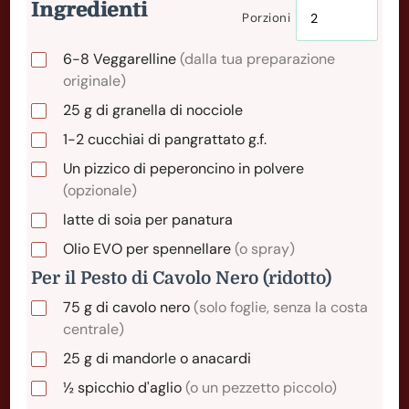
Ingredienti
Porzioni
6-8
Veggarelline
(dalla tua preparazione
originale)
25
g
di granella di nocciole
1-2
cucchiai
di pangrattato g.f.
Un pizzico di peperoncino in polvere
(opzionale)
latte di soia per panatura
Olio EVO per spennellare
(o spray)
Per il Pesto di Cavolo Nero (ridotto)
75
g
di cavolo nero
(solo foglie, senza la costa
centrale)
25
g
di mandorle o anacardi
½ spicchio d'aglio
(o un pezzetto piccolo)