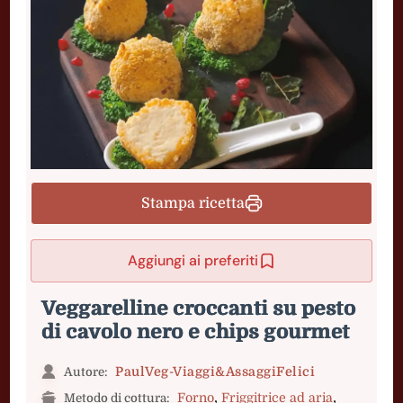
Stampa ricetta
Aggiungi ai preferiti
Veggarelline croccanti su pesto
di cavolo nero e chips gourmet
PaulVeg-Viaggi&AssaggiFelici
Autore:
,
,
Forno
Friggitrice ad aria
Metodo di cottura: