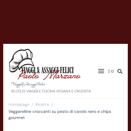
0
Viaggi&AssaggiFelici
BLOG DI VIAGGI E CUCINA VEGANA E CRUDISTA
Homepage
Ricette
/
/
Veggarelline croccanti su pesto di cavolo nero e chips
gourmet