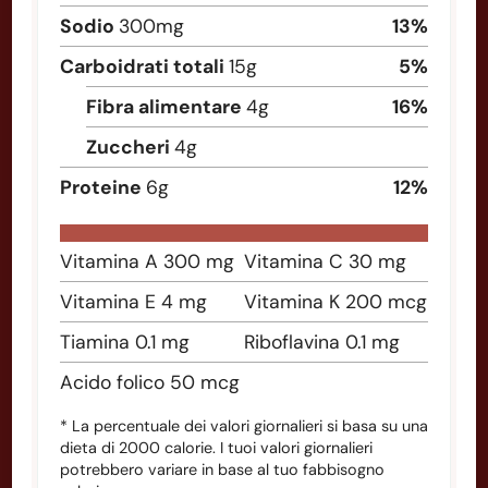
Sodio
300
mg
13
%
Carboidrati totali
15
g
5
%
Fibra alimentare
4
g
16
%
Zuccheri
4
g
Proteine
6
g
12
%
Vitamina A
300
mg
Vitamina C
30
mg
Vitamina E
4
mg
Vitamina K
200
mcg
Tiamina
0.1
mg
Riboflavina
0.1
mg
Acido folico
50
mcg
* La percentuale dei valori giornalieri si basa su una
dieta di 2000 calorie. I tuoi valori giornalieri
potrebbero variare in base al tuo fabbisogno