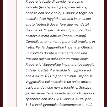
Prepara le foglie di cavolo nero come
indicato (lavate, asciugate, spezzettate,
condite con olio e sale). Disponi le foglie nel
cestello della friggitrice ad aria in un unico
strato (potresti dover fare due mandate).
Cuoci a 180°C per 5-6 minuti, scuotendo il
cestello a metà cottura (dopo 3 minuti).
Controlla attentamente perché si bruciano in
fretta. Per le Veggarelline Impanate: Otterrai
un risultato dorato e croccante con una
frazione dell'olio della frittura tradizionale.
Prepara le Veggarelline impanate (passaggio
3 della ricetta). Preriscalda la friggitrice ad
aria a 190°C (380°F) per 3 minuti. Disponi le
Veggarelline nel cestello in un unico strato,
assicurandoti che non si tocchino. Spruzza
generosamente la superficie con olio spray o
spennella con olio EVO. Cuoci a 190°C per
6-8 minuti, girandole delicatamente a metà