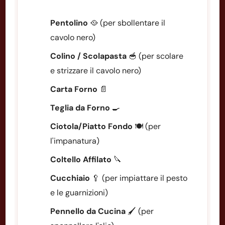
Pentolino
🥘 (per sbollentare il
cavolo nero)
Colino / Scolapasta
🥣 (per scolare
e strizzare il cavolo nero)
Carta Forno
📄
Teglia da Forno
🍳
Ciotola/Piatto Fondo
🍽️ (per
l'impanatura)
Coltello Affilato
🔪
Cucchiaio
🥄 (per impiattare il pesto
e le guarnizioni)
Pennello da Cucina
🖌️ (per