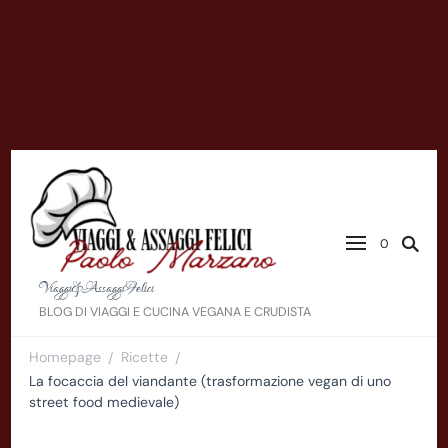
0
Viaggi&AssaggiFelici
BLOG DI VIAGGI E CUCINA VEGANA E CRUDISTA
Homepage
Ricette
/
/
La focaccia del viandante (trasformazione vegan di uno
street food medievale)