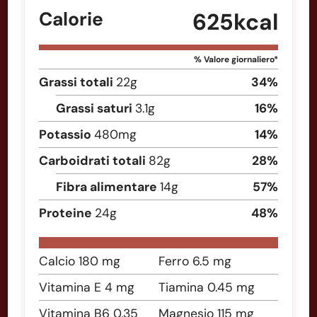
Calorie
625
kcal
% Valore giornaliero*
Grassi totali
22
g
34
%
Grassi saturi
3.1
g
16
%
Potassio
480
mg
14
%
Carboidrati totali
82
g
28
%
Fibra alimentare
14
g
57
%
Proteine
24
g
48
%
Calcio
180
mg
Ferro
6.5
mg
Vitamina E
4
mg
Tiamina
0.45
mg
Vitamina B6
0.35
Magnesio
115
mg