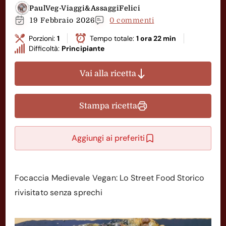
PaulVeg-Viaggi&AssaggiFelici
19 Febbraio 2026
0 commenti
Porzioni:
1
Tempo totale:
1 ora 22 min
Difficoltà:
Principiante
Vai alla ricetta
Stampa ricetta
Aggiungi ai preferiti
Focaccia Medievale Vegan: Lo Street Food Storico
rivisitato senza sprechi