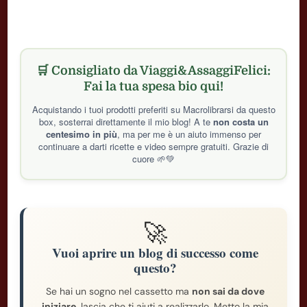
🛒 Consigliato da Viaggi&AssaggiFelici:
Fai la tua spesa bio qui!
Acquistando i tuoi prodotti preferiti su Macrolibrarsi da questo
box, sosterrai direttamente il mio blog! A te
non costa un
centesimo in più
, ma per me è un aiuto immenso per
continuare a darti ricette e video sempre gratuiti. Grazie di
cuore 🌱💚
🚀
Vuoi aprire un blog di successo come
questo?
Se hai un sogno nel cassetto ma
non sai da dove
iniziare
, lascia che ti aiuti a realizzarlo. Metto la mia