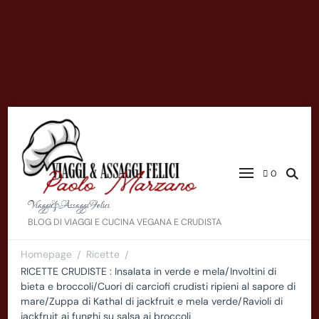
0
Viaggi&AssaggiFelici
BLOG DI VIAGGI E CUCINA VEGANA E CRUDISTA
Homepage
Ricette
/
/
RICETTE CRUDISTE : Insalata in verde e mela/Involtini di
bieta e broccoli/Cuori di carciofi crudisti ripieni al sapore di
mare/Zuppa di Kathal di jackfruit e mela verde/Ravioli di
jackfruit ai funghi su salsa ai broccoli