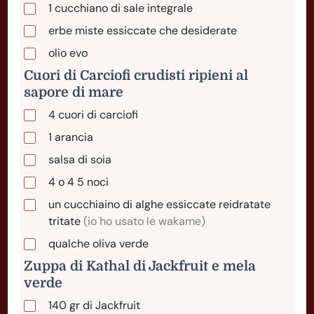
1
cucchiano
di sale integrale
erbe miste essiccate che desiderate
olio evo
Cuori di Carciofi crudisti ripieni al
sapore di mare
4
cuori
di carciofi
1
arancia
salsa di soia
4
o
4 5 noci
un cucchiaino di alghe essiccate reidratate
tritate
(io ho usato le wakame)
qualche oliva verde
Zuppa di Kathal di Jackfruit e mela
verde
140
gr
di Jackfruit