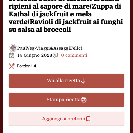
ripieni al sapore di mare/Zuppa di
Kathal di jackfruit e mela
verde/Ravioli di jackfruit ai funghi
su salsa ai broccoli
PaulVeg-Viaggi&AssaggiFelici
14 Giugno 2026
0 commenti
Porzioni:
4
Vai alla ricetta
Stampa ricetta
Aggiungi ai preferiti