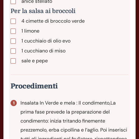
anice stellato
Per la salsa ai broccoli
4
cimette
di broccolo verde
1
limone
1
cucchiaio
di olio evo
1
cucchiano
di miso
sale e pepe
Procedimenti
Insalata In Verde e mela : Il condimento,La
prima fase prevede la preparazione del
condimento: inizia tritando finemente
prezzemolo, erba cipollina e l’aglio. Poi inserisci
tutti gli ingredienti nel frullatore, rispettandone