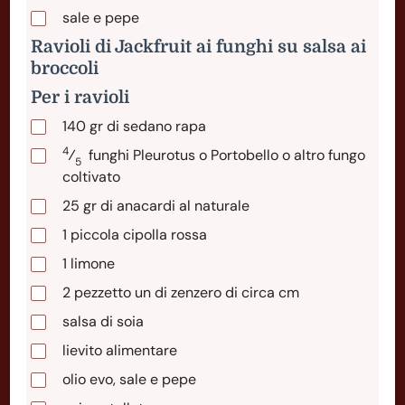
sale e pepe
Ravioli di Jackfruit ai funghi su salsa ai
broccoli
Per i ravioli
140
gr
di sedano rapa
4
⁄
funghi
Pleurotus o Portobello o altro fungo
5
coltivato
25
gr
di anacardi al naturale
1
piccola
cipolla rossa
1
limone
2
pezzetto
un di zenzero di circa cm
salsa di soia
lievito alimentare
olio evo, sale e pepe