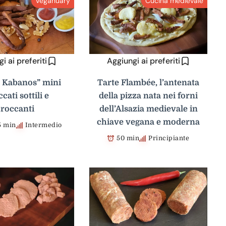
Veganuary
Cucina medievale
i ai preferiti
Aggiungi ai preferiti
 Kabanos” mini
Tarte Flambée, l’antenata
cati sottili e
della pizza nata nei forni
croccanti
dell’Alsazia medievale in
chiave vegana e moderna
15 min
Intermedio
50 min
Principiante