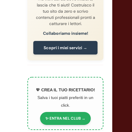
lascia che ti aiuti! Costruisco il
tuo sito da zero e scrivo
contenuti professionali pronti a
catturare i lettori.
Collaboriamo insieme!
Scopri i miei servizi →
💖
CREA IL TUO RICETTARIO!
Salva i tuoi piatti preferiti in un
click.
✨ ENTRA NEL CLUB →