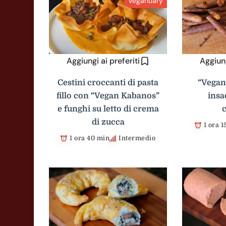
Veganuary
Aggiungi ai preferiti
Aggiung
Cestini croccanti di pasta
“Vegan
fillo con “Vegan Kabanos”
insac
e funghi su letto di crema
di zucca
1 ora 
1 ora 40 min
Intermedio