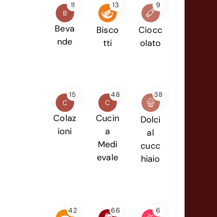
11
13
9
B
Beva
Bisco
Ciocc
nde
tti
olato
15
48
38
C
C
Colaz
Cucin
Dolci
ioni
a
al
Medi
cucc
evale
hiaio
42
66
6