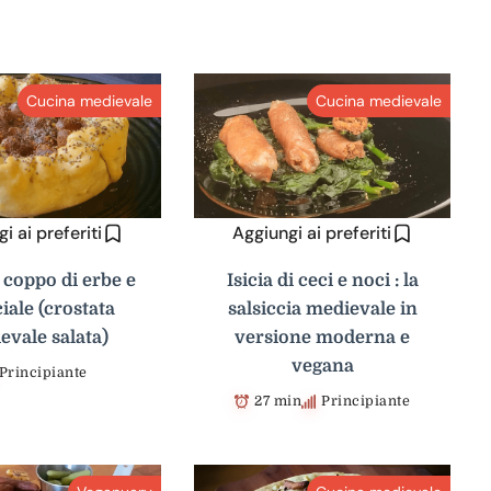
Cucina medievale
Cucina medievale
i ai preferiti
Aggiungi ai preferiti
 coppo di erbe e
Isicia di ceci e noci : la
iale (crostata
salsiccia medievale in
evale salata)
versione moderna e
vegana
Principiante
27 min
Principiante