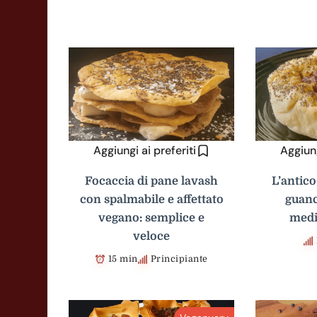
Aggiungi ai preferiti
Aggiung
Focaccia di pane lavash
L’antico
con spalmabile e affettato
guanc
vegano: semplice e
medi
veloce
15 min
Principiante