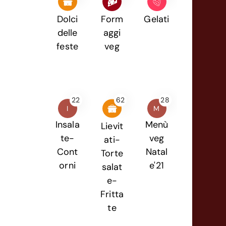
Dolci
Form
Gelati
delle
aggi
feste
veg
22
62
28
I
M
Insala
Menù
Lievit
te-
veg
ati-
Cont
Natal
Torte
orni
e'21
salat
e-
Fritta
te