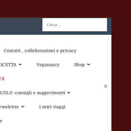
Ricerca
per:
Contatti , collaborazioni e privacy
RICETTA
Veganuary
Shop
TE
0
OLO :consigli e suggerimenti
newsletter
I miei viaggi
te