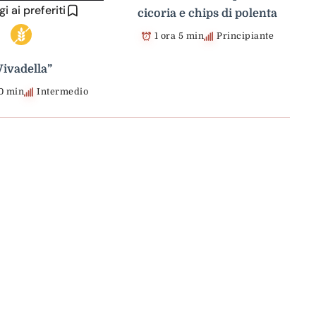
i ai preferiti
cicoria e chips di polenta
1 ora 5 min
Principiante
Vivadella”
30 min
Intermedio