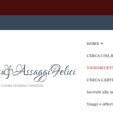
HOME
CERCA UNA 
i&AssaggiFelici
VIDEORICET
CERCA L’ARTIC
E CUCINA VEGANA E CRUDISTA
Iscriviti alla 
Viaggi e offer