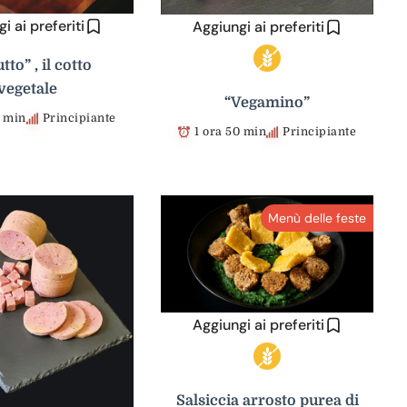
i ai preferiti
Aggiungi ai preferiti
tto” , il cotto
vegetale
“Vegamino”
4 min
Principiante
1 ora 50 min
Principiante
Menù delle feste
Aggiungi ai preferiti
Salsiccia arrosto purea di