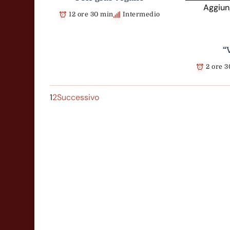
Aggiung
12 ore 30 min
Intermedio
“
2 ore 
1
2
Successivo