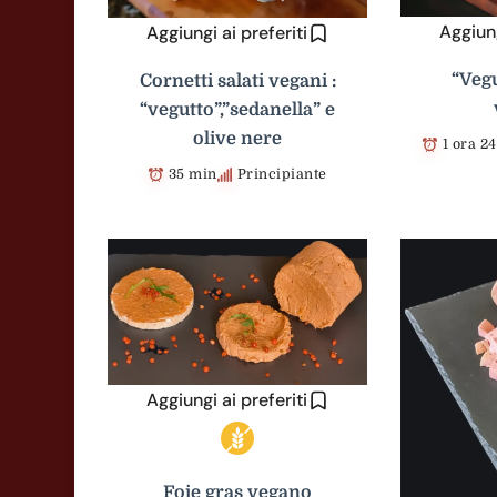
Aggiung
Aggiungi ai preferiti
“Vegu
Cornetti salati vegani :
“vegutto”,”sedanella” e
olive nere
1 ora 2
35 min
Principiante
Aggiungi ai preferiti
Foie gras vegano