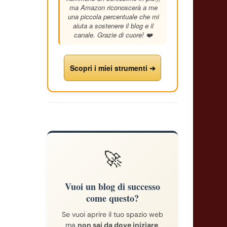
ma Amazon riconoscerà a me
una piccola percentuale che mi
aiuta a sostenere il blog e il
canale. Grazie di cuore! ❤️
Scopri i miei strumenti ➔
🚀
Vuoi un blog di successo
come questo?
Se vuoi aprire il tuo spazio web
ma
non sai da dove iniziare
,