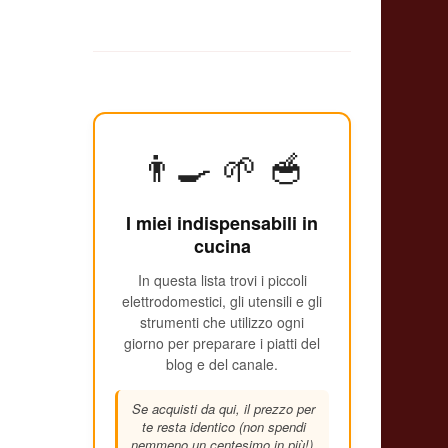
👨‍🍳 🌱 🥣
I miei indispensabili in
cucina
In questa lista trovi i piccoli
elettrodomestici, gli utensili e gli
strumenti che utilizzo ogni
giorno per preparare i piatti del
blog e del canale.
Se acquisti da qui, il prezzo per
te resta identico (non spendi
nemmeno un centesimo in più!),