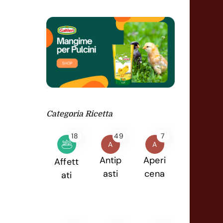
Categoria Ricetta
18
49
7
A
A
Antip
Aperi
Affett
asti
cena
ati