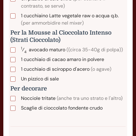
contrasto, se serve)
1
cucchiaino
Latte vegetale raw o acqua q.b.
(per ammorbidire nel mixer)
Per la Mousse al Cioccolato Intenso
(Strati Cioccolato)
1
⁄
avocado
maturo
((circa 35-40g di polpa))
4
1
cucchiaio
di cacao amaro in polvere
1
cucchiaio
di sciroppo d'acero
(o agave)
Un pizzico di sale
Per decorare
Nocciole tritate
(anche tra uno strato e l'altro)
Scaglie di cioccolato fondente crudo