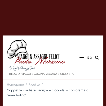
0
Viaggi&AssaggiFelici
BLOG DI VIAGGI E CUCINA VEGANA E CRUDISTA
Homepage
Ricette
/
/
Coppetta crudista vaniglia e cioccolato con crema di
“mandorlino”