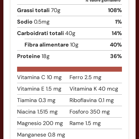
% Valore giornaliero*
Grassi totali
70
g
108
%
Sodio
0.5
mg
1
%
Carboidrati totali
40
g
14
%
Fibra alimentare
10
g
40
%
Proteine
18
g
36
%
Vitamina C
10
mg
Ferro
2.5
mg
Vitamina E
1.5
mg
Vitamina K
40
mcg
Tiamina
0.3
mg
Riboflavina
0.1
mg
Niacina
1.515
mg
Fosforo
350
mg
Magnesio
200
mg
Rame
1.5
mg
Manganese
0.8
mg