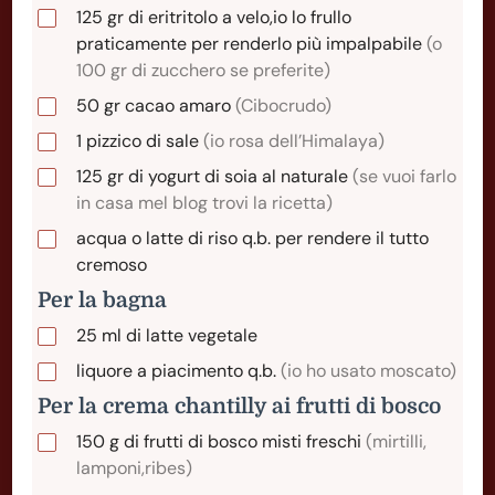
125
gr
di eritritolo a velo,io lo frullo
praticamente per renderlo più impalpabile
(o
100 gr di zucchero se preferite)
50
gr
cacao amaro
(Cibocrudo)
1
pizzico
di sale
(io rosa dell’Himalaya)
125
gr
di yogurt di soia al naturale
(se vuoi farlo
in casa mel blog trovi la ricetta)
acqua o latte di riso q.b. per rendere il tutto
cremoso
Per la bagna
25
ml
di latte vegetale
liquore a piacimento q.b.
(io ho usato moscato)
Per la crema chantilly ai frutti di bosco
150
g
di frutti di bosco misti freschi
(mirtilli,
lamponi,ribes)