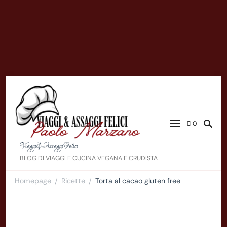
0
Viaggi&AssaggiFelici
BLOG DI VIAGGI E CUCINA VEGANA E CRUDISTA
Homepage
Ricette
Torta al cacao gluten free
/
/