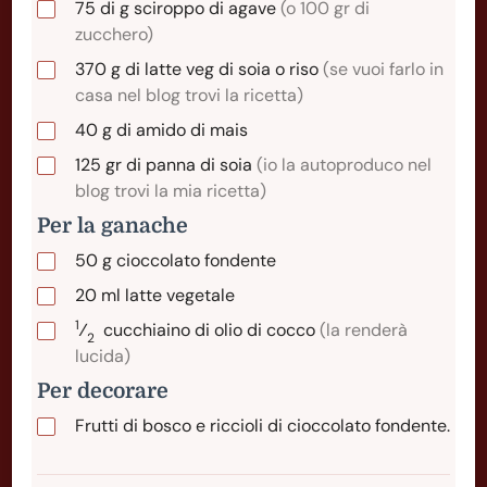
75
di
g sciroppo di agave
(o 100 gr di
zucchero)
370
g
di latte veg di soia o riso
(se vuoi farlo in
casa nel blog trovi la ricetta)
40
g
di amido di mais
125
gr
di panna di soia
(io la autoproduco nel
blog trovi la mia ricetta)
Per la ganache
50
g
cioccolato fondente
20
ml
latte vegetale
1
⁄
cucchiaino
di olio di cocco
(la renderà
2
lucida)
Per decorare
Frutti di bosco e riccioli di cioccolato fondente.