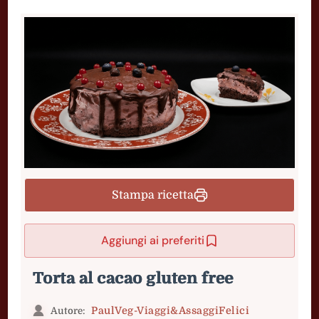
Stampa ricetta
Aggiungi ai preferiti
Torta al cacao gluten free
PaulVeg-Viaggi&AssaggiFelici
Autore: