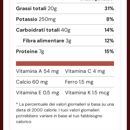
Grassi totali
20
g
31
%
Potassio
250
mg
8
%
Carboidrati totali
40
g
14
%
Fibra alimentare
3
g
12
%
Proteine
7
g
15
%
Vitamina A
54
mg
Vitamina C
4
mg
Calcio
60
mg
Ferro
1.5
mg
Vitamina E
0.5
mg
Vitamina K
1.5
mcg
* La percentuale dei valori giornalieri si basa su una
dieta di 2000 calorie. I tuoi valori giornalieri
potrebbero variare in base al tuo fabbisogno
calorico.