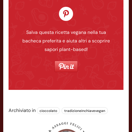
Salva questa ricetta vegana nella tua
bacheca preferita e aiuta altri a scoprire
sapori plant-based!
Archiviato in
cioccolato
tradizioneinchiavevegan