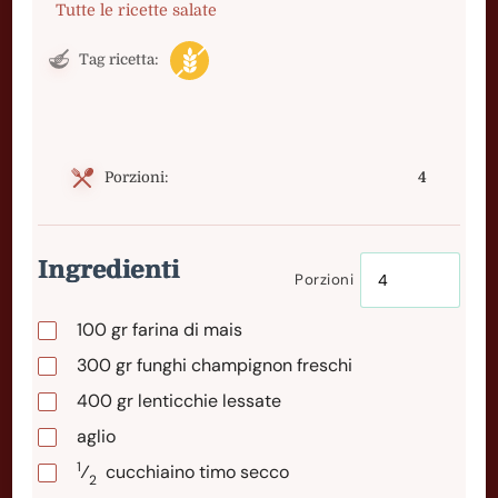
Tutte le ricette salate
Tag ricetta:
Porzioni:
4
Ingredienti
Porzioni
100
gr
farina di mais
300
gr
funghi champignon freschi
400
gr
lenticchie lessate
aglio
1
⁄
cucchiaino
timo secco
2