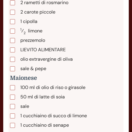
2
rametti
di rosmarino
2
carote
piccole
1
cipolla
1
⁄
limone
2
prezzemolo
LIEVITO ALIMENTARE
olio extravergine di oliva
sale & pepe
Maionese
100
ml
di olio di riso o girasole
50
ml
di latte di soia
sale
1
cucchiaino
di succo di limone
1
cucchiaino
di senape