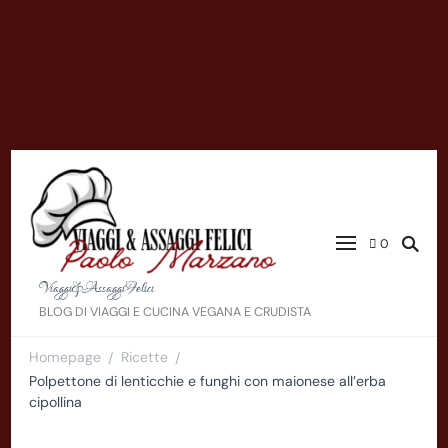
0
Viaggi&AssaggiFelici
BLOG DI VIAGGI E CUCINA VEGANA E CRUDISTA
Homepage
Ricette
/
/
Polpettone di lenticchie e funghi con maionese all’erba
cipollina