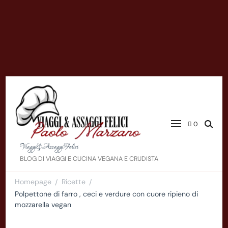
0
Viaggi&AssaggiFelici
BLOG DI VIAGGI E CUCINA VEGANA E CRUDISTA
Homepage
Ricette
/
/
Polpettone di farro , ceci e verdure con cuore ripieno di
mozzarella vegan