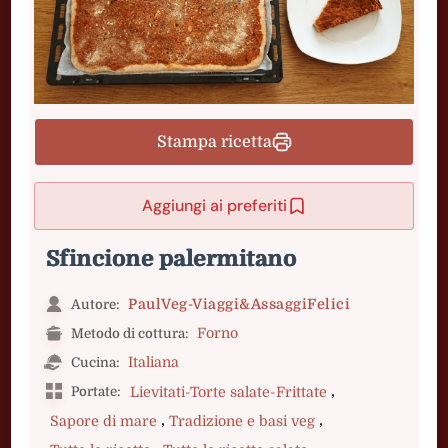
Stampa ricetta
Aggiungi ai preferiti
Sfincione palermitano
PaulVeg-Viaggi&AssaggiFelici
Autore:
Forno
Metodo di cottura:
Italiana
Cucina:
,
Portate:
Lievitati-Torte salate-Frittate
,
,
Sapore di mare
Tradizione e basi veg