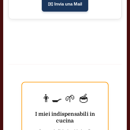
✉️ Invia una Mail
👨‍🍳 🌱 🥣
I miei indispensabili in
cucina