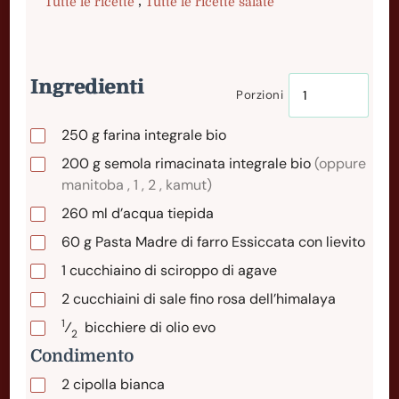
,
Tutte le ricette
Tutte le ricette salate
Ingredienti
Porzioni
250
g
farina integrale bio
200
g
semola rimacinata integrale bio
(oppure
manitoba , 1 , 2 , kamut)
260
ml
d’acqua tiepida
60
g
Pasta Madre di farro Essiccata con lievito
1
cucchiaino
di sciroppo di agave
2
cucchiaini
di sale fino rosa dell’himalaya
1
⁄
bicchiere
di olio evo
2
Condimento
2
cipolla
bianca