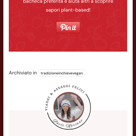
bacheca preferita e aiuta altri a scoprire
sapori plant-based!
Archiviato in
tradizioneinchiavevegan