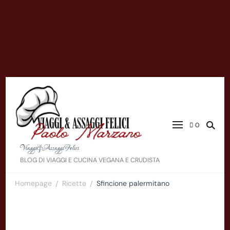
0
Viaggi&AssaggiFelici
BLOG DI VIAGGI E CUCINA VEGANA E CRUDISTA
Homepage
Ricette
Sfincione palermitano
/
/