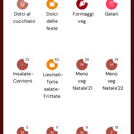
Dolci al
Dolci
Formaggi
Gelati
cucchiaio
delle
veg
feste
22
62
28
18
I
M
M
Insalate-
Menù
Menù
Lievitati-
Contorni
veg
veg
Torte
Natale'21
Natale'22
salate-
Frittate
5
11
9
18
M
M
M
P