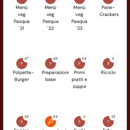
Menù
Menù
Menù
Pane-
veg
veg
veg
Crackers
Pasqua
Pasqua
Pasqua
'21
'22
'23
47
46
54
5
P
P
P
R
Polpette-
Preparazioni
Primi
Riciclo
Burger
base
piatti e
zuppe
34
84
2
33
S
S
T