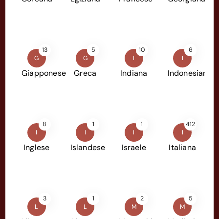
13
5
10
6
G
G
I
I
Giapponese
Greca
Indiana
Indonesiana
8
1
1
412
I
I
I
I
Inglese
Islandese
Israele
Italiana
3
1
2
5
L
L
M
M