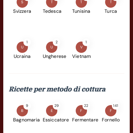
S
T
T
T
Svizzera
Tedesca
Tunisina
Turca
1
2
1
U
U
V
Ucraina
Ungherese
Vietnam
Ricette per metodo di cottura
9
29
22
141
B
E
F
F
Bagnomaria
Essiccatore
Fermentare
Fornello