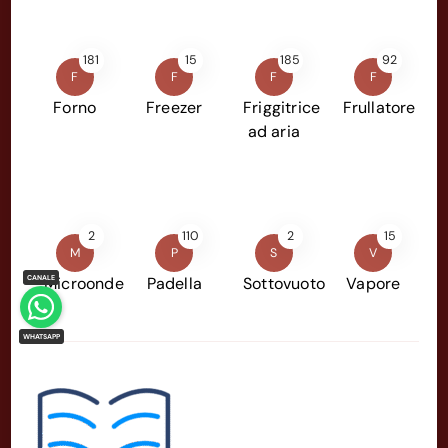
181
15
185
92
F
F
F
F
Forno
Freezer
Friggitrice
Frullatore
ad aria
2
110
2
15
M
P
S
V
Microonde
Padella
Sottovuoto
Vapore