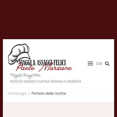
0
Viaggi&AssaggiFelici
BLOG DI VIAGGI E CUCINA VEGANA E CRUDISTA
Homepage
Portate della ricetta
/