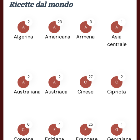
Ricette dal mondo
2
23
3
1
A
A
A
A
Algerina
Americana
Armena
Asia
centrale
2
2
27
2
A
A
C
C
Australiana
Austriaca
Cinese
Cipriota
6
4
25
1
C
E
F
G
Coreana
Egiziana
Francese
Georgiana