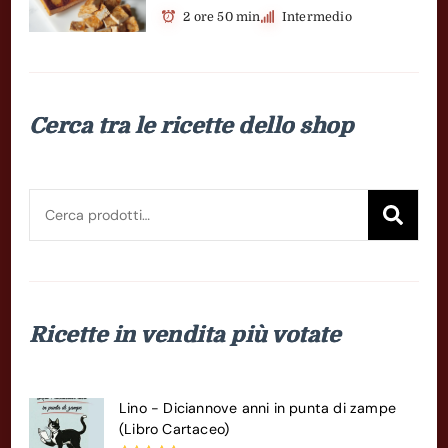
2 ore 50 min
Intermedio
Cerca tra le ricette dello shop
Cerca:
Cer
Ricette in vendita più votate
Lino - Diciannove anni in punta di zampe
(Libro Cartaceo)