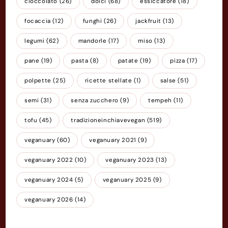
cioccolato
(26)
dolci
(68)
essiccatore
(18)
focaccia
(12)
funghi
(26)
jackfruit
(13)
legumi
(62)
mandorle
(17)
miso
(13)
pane
(19)
pasta
(8)
patate
(19)
pizza
(17)
polpette
(25)
ricette stellate
(1)
salse
(51)
semi
(31)
senza zucchero
(9)
tempeh
(11)
tofu
(45)
tradizioneinchiavevegan
(519)
veganuary
(60)
veganuary 2021
(9)
veganuary 2022
(10)
veganuary 2023
(13)
veganuary 2024
(5)
veganuary 2025
(9)
veganuary 2026
(14)