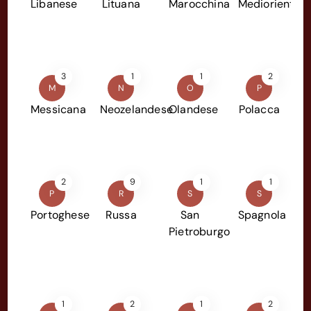
Libanese
Lituana
Marocchina
Mediorientale
3
1
1
2
M
N
O
P
Messicana
Neozelandese
Olandese
Polacca
2
9
1
1
P
R
S
S
Portoghese
Russa
San
Spagnola
Pietroburgo
1
2
1
2