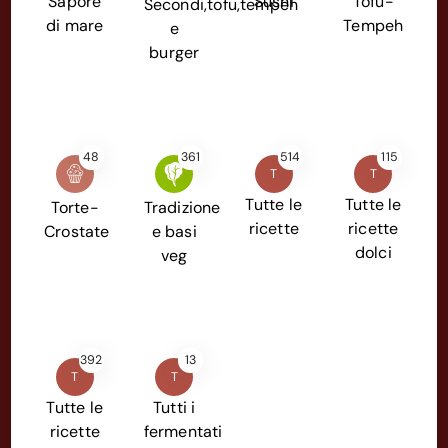
Sapore
Sushi
Tofu-
Secondi,tofu,tempeh
di mare
Tempeh
e
burger
48
361
514
115
T
T
Tutte le
Tutte le
Torte-
Tradizione
ricette
ricette
Crostate
e basi
dolci
veg
392
13
T
T
Tutte le
Tutti i
ricette
fermentati