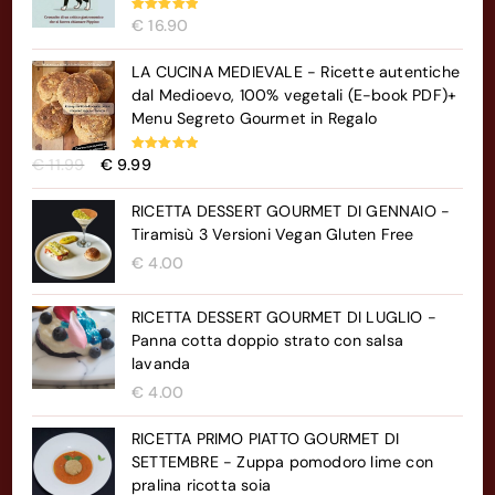
Valutato
€
16.90
5.00
su 5
LA CUCINA MEDIEVALE - Ricette autentiche
dal Medioevo, 100% vegetali (E-book PDF)+
Menu Segreto Gourmet in Regalo
Il
Il
Valutato
€
11.99
€
9.99
5.00
su 5
prezzo
prezzo
originale
attuale
RICETTA DESSERT GOURMET DI GENNAIO -
era:
è:
Tiramisù 3 Versioni Vegan Gluten Free
€ 11.99.
€ 9.99.
€
4.00
RICETTA DESSERT GOURMET DI LUGLIO -
Panna cotta doppio strato con salsa
lavanda
€
4.00
RICETTA PRIMO PIATTO GOURMET DI
SETTEMBRE - Zuppa pomodoro lime con
pralina ricotta soia