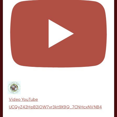
Video YouTube
UCQyZ42HpB2iOW7vr3kt9X9Q_7CNHcxNVNB4