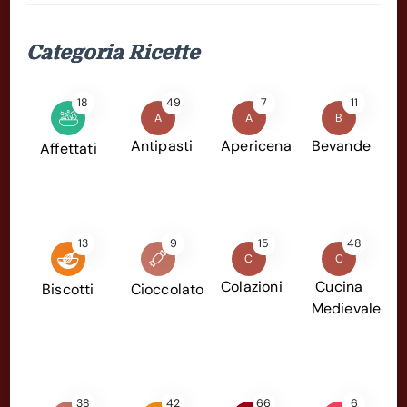
Categoria Ricette
18
49
7
11
A
A
B
Antipasti
Apericena
Bevande
Affettati
13
9
15
48
C
C
Colazioni
Cucina
Biscotti
Cioccolato
Medievale
38
42
66
6