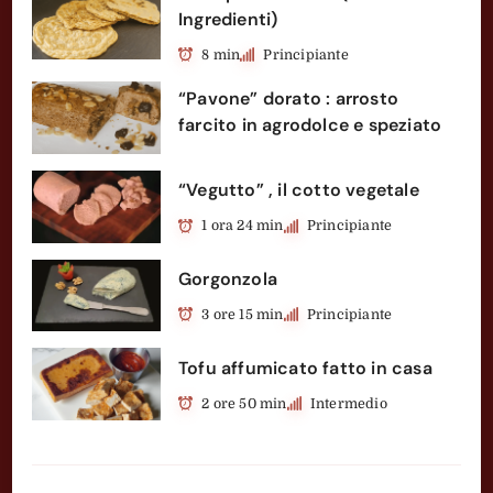
Ingredienti)
8 min
Principiante
“Pavone” dorato : arrosto
farcito in agrodolce e speziato
“Vegutto” , il cotto vegetale
1 ora 24 min
Principiante
Gorgonzola
3 ore 15 min
Principiante
Tofu affumicato fatto in casa
2 ore 50 min
Intermedio