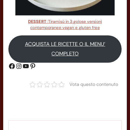
DESSERT
:Tiramisù in 3 golose versioni
contemporanee vegan e gluten free
ACQUISTA LE RICETTE O IL MENU’
COMPLETO
Gruppo Facebook
Instagram
YouTube
Pinterest
Vota questo contenuto