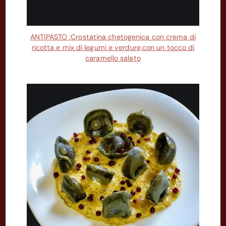
ANTIPASTO :Crostatina chetogenica con crema di
ricotta e mix di legumi e verdure,con un tocco di
caramello salato