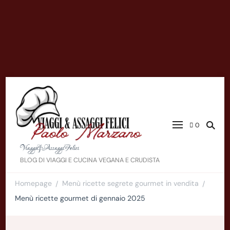
0
Viaggi&AssaggiFelici
BLOG DI VIAGGI E CUCINA VEGANA E CRUDISTA
Homepage
Menù ricette segrete gourmet in vendita
/
/
Menù ricette gourmet di gennaio 2025