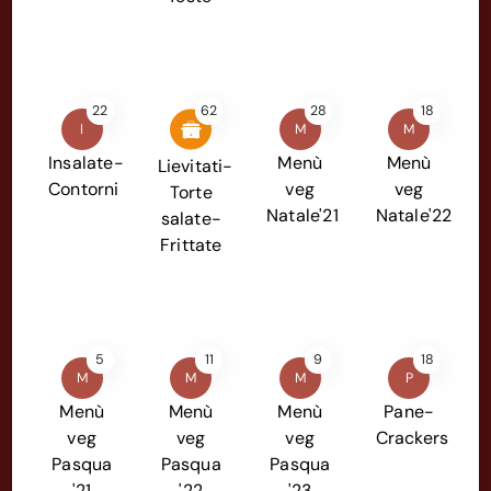
22
62
28
18
I
M
M
Insalate-
Menù
Menù
Lievitati-
Contorni
veg
veg
Torte
Natale'21
Natale'22
salate-
Frittate
5
11
9
18
M
M
M
P
Menù
Menù
Menù
Pane-
veg
veg
veg
Crackers
Pasqua
Pasqua
Pasqua
'21
'22
'23