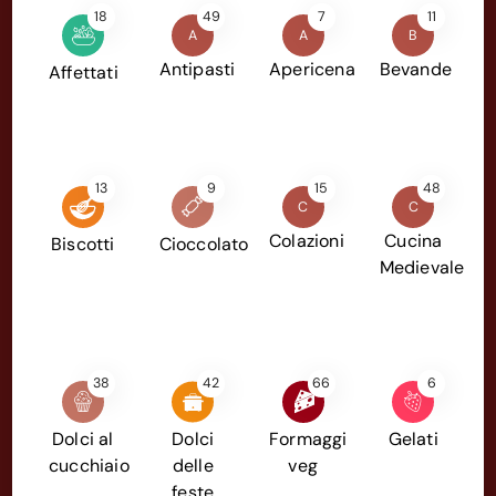
18
49
7
11
A
A
B
Antipasti
Apericena
Bevande
Affettati
13
9
15
48
C
C
Colazioni
Cucina
Biscotti
Cioccolato
Medievale
38
42
66
6
Dolci al
Dolci
Formaggi
Gelati
cucchiaio
delle
veg
feste