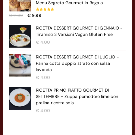
Menu Segreto Gourmet in Regalo
Il
Il
Valutato
€
11.99
€
9.99
5.00
su 5
prezzo
prezzo
originale
attuale
RICETTA DESSERT GOURMET DI GENNAIO -
era:
è:
Tiramisù 3 Versioni Vegan Gluten Free
€ 11.99.
€ 9.99.
€
4.00
RICETTA DESSERT GOURMET DI LUGLIO -
Panna cotta doppio strato con salsa
lavanda
€
4.00
RICETTA PRIMO PIATTO GOURMET DI
SETTEMBRE - Zuppa pomodoro lime con
pralina ricotta soia
€
4.00