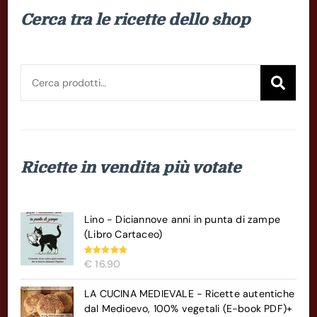
Cerca tra le ricette dello shop
Cerca:
Cer
Ricette in vendita più votate
Lino - Diciannove anni in punta di zampe
(Libro Cartaceo)
Valutato
€
16.90
5.00
su 5
LA CUCINA MEDIEVALE - Ricette autentiche
dal Medioevo, 100% vegetali (E-book PDF)+