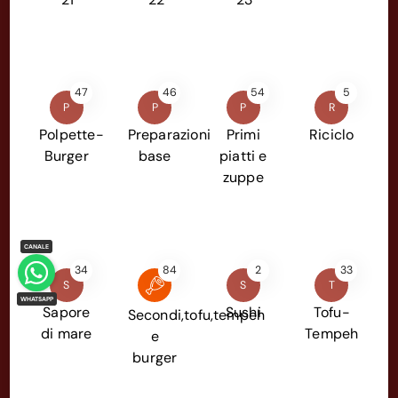
47
46
54
5
P
P
P
R
Polpette-
Preparazioni
Primi
Riciclo
Burger
base
piatti e
zuppe
34
84
2
33
S
S
T
Sapore
Sushi
Tofu-
Secondi,tofu,tempeh
di mare
Tempeh
e
burger