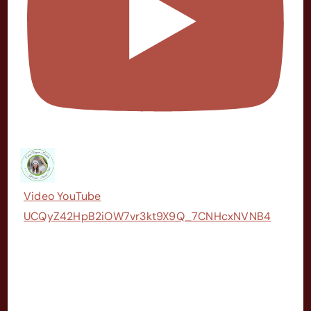
Video YouTube
UCQyZ42HpB2iOW7vr3kt9X9Q_7CNHcxNVNB4