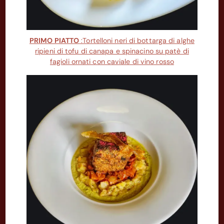
PRIMO PIATTO
:Tortelloni neri di bottarga di alghe
ripieni di tofu di canapa e spinacino su patè di
fagioli ornati con caviale di vino rosso