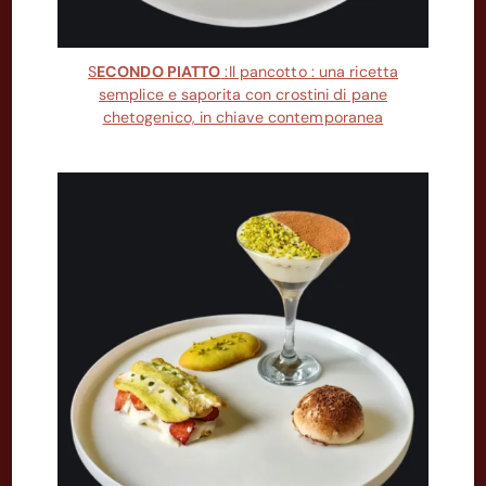
S
ECONDO PIATTO
:Il pancotto : una ricetta
semplice e saporita con crostini di pane
chetogenico, in chiave contemporanea