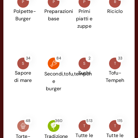
P
P
P
R
Polpette-
Preparazioni
Primi
Riciclo
Burger
base
piatti e
zuppe
34
84
2
33
S
S
T
Sapore
Sushi
Tofu-
Secondi,tofu,tempeh
di mare
Tempeh
e
burger
48
360
513
115
T
T
Tutte le
Tutte le
Torte-
Tradizione