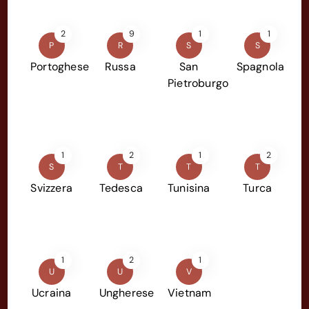
2
9
1
1
P
R
S
S
Portoghese
Russa
San
Spagnola
Pietroburgo
1
2
1
2
S
T
T
T
Svizzera
Tedesca
Tunisina
Turca
1
2
1
U
U
V
Ucraina
Ungherese
Vietnam