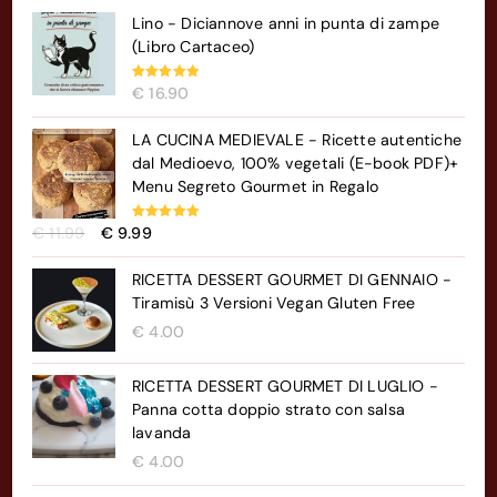
Lino - Diciannove anni in punta di zampe
(Libro Cartaceo)
Valutato
€
16.90
5.00
su 5
LA CUCINA MEDIEVALE - Ricette autentiche
dal Medioevo, 100% vegetali (E-book PDF)+
Menu Segreto Gourmet in Regalo
Il
Il
Valutato
€
11.99
€
9.99
5.00
su 5
prezzo
prezzo
originale
attuale
RICETTA DESSERT GOURMET DI GENNAIO -
era:
è:
Tiramisù 3 Versioni Vegan Gluten Free
€ 11.99.
€ 9.99.
€
4.00
RICETTA DESSERT GOURMET DI LUGLIO -
Panna cotta doppio strato con salsa
lavanda
€
4.00