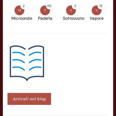
2
110
2
15
M
P
S
V
Microonde
Padella
Sottovuoto
Vapore
Articoli nel blog