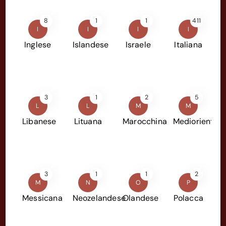
8
1
1
411
I
I
I
I
Inglese
Islandese
Israele
Italiana
3
1
2
5
L
L
M
M
Libanese
Lituana
Marocchina
Mediorientale
3
1
1
2
M
N
O
P
Messicana
Neozelandese
Olandese
Polacca