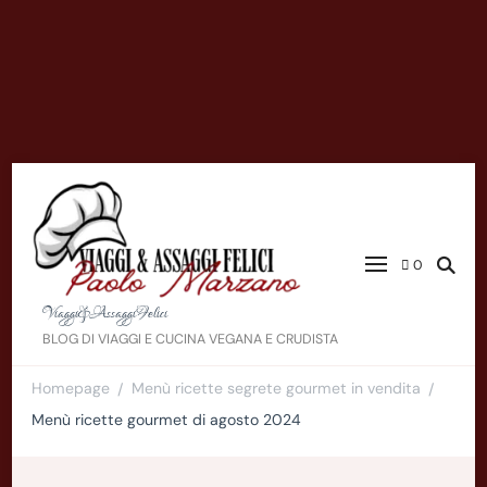
0
Viaggi&AssaggiFelici
BLOG DI VIAGGI E CUCINA VEGANA E CRUDISTA
Homepage
Menù ricette segrete gourmet in vendita
/
/
Menù ricette gourmet di agosto 2024