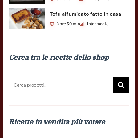
Tofu affumicato fatto in casa
2 ore 50 min
Intermedio
Cerca tra le ricette dello shop
Cerca:
Cer
Ricette in vendita più votate