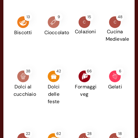
13
9
15
48
C
C
Colazioni
Cucina
Biscotti
Cioccolato
Medievale
38
42
66
6
Dolci al
Dolci
Formaggi
Gelati
cucchiaio
delle
veg
feste
22
62
28
18