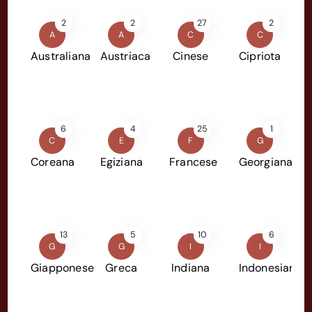
2
2
27
2
A
A
C
C
Australiana
Austriaca
Cinese
Cipriota
6
4
25
1
C
E
F
G
Coreana
Egiziana
Francese
Georgiana
13
5
10
6
G
G
I
I
Giapponese
Greca
Indiana
Indonesiana