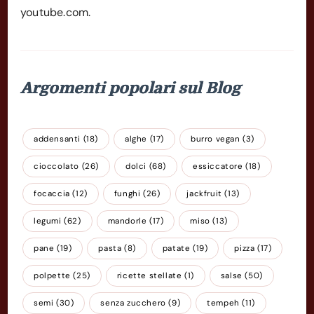
youtube.com.
Argomenti popolari sul Blog
addensanti
(18)
alghe
(17)
burro vegan
(3)
cioccolato
(26)
dolci
(68)
essiccatore
(18)
focaccia
(12)
funghi
(26)
jackfruit
(13)
legumi
(62)
mandorle
(17)
miso
(13)
pane
(19)
pasta
(8)
patate
(19)
pizza
(17)
polpette
(25)
ricette stellate
(1)
salse
(50)
semi
(30)
senza zucchero
(9)
tempeh
(11)