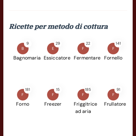
Ricette per metodo di cottura
9
29
22
141
B
E
F
F
Bagnomaria
Essiccatore
Fermentare
Fornello
181
15
185
91
F
F
F
F
Forno
Freezer
Friggitrice
Frullatore
ad aria