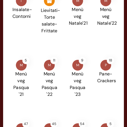
I
M
M
Insalate-
Menù
Menù
Lievitati-
Contorni
veg
veg
Torte
Natale'21
Natale'22
salate-
Frittate
5
11
9
18
M
M
M
P
Menù
Menù
Menù
Pane-
veg
veg
veg
Crackers
Pasqua
Pasqua
Pasqua
'21
'22
'23
47
45
54
5