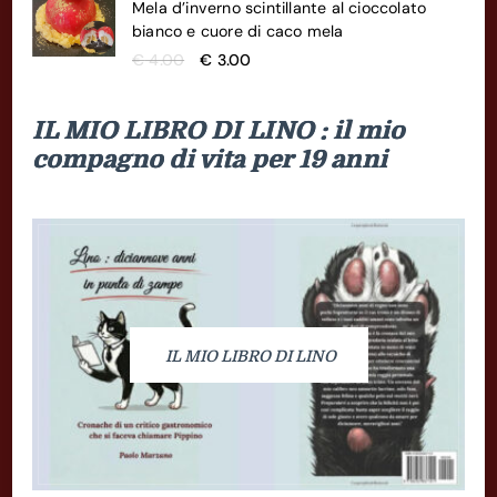
Mela d’inverno scintillante al cioccolato
era:
è:
bianco e cuore di caco mela
€ 12.00.
€ 10.00.
Il
Il
€
4.00
€
3.00
prezzo
prezzo
originale
attuale
IL MIO LIBRO DI LINO : il mio
era:
è:
€ 4.00.
€ 3.00.
compagno di vita per 19 anni
IL MIO LIBRO DI LINO