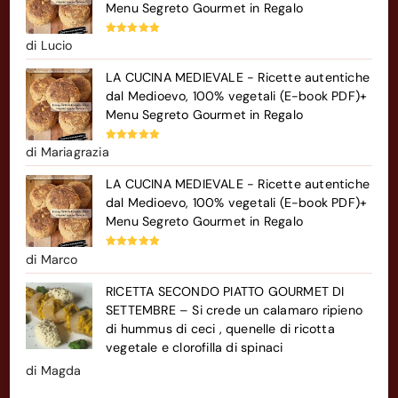
Menu Segreto Gourmet in Regalo
Valutato
5
di Lucio
su 5
LA CUCINA MEDIEVALE - Ricette autentiche
dal Medioevo, 100% vegetali (E-book PDF)+
Menu Segreto Gourmet in Regalo
Valutato
5
di Mariagrazia
su 5
LA CUCINA MEDIEVALE - Ricette autentiche
dal Medioevo, 100% vegetali (E-book PDF)+
Menu Segreto Gourmet in Regalo
Valutato
5
di Marco
su 5
RICETTA SECONDO PIATTO GOURMET DI
SETTEMBRE – Si crede un calamaro ripieno
di hummus di ceci , quenelle di ricotta
vegetale e clorofilla di spinaci
di Magda