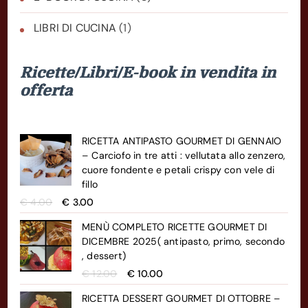
LIBRI DI CUCINA
(1)
Ricette/Libri/E-book in vendita in
offerta
RICETTA ANTIPASTO GOURMET DI GENNAIO
– Carciofo in tre atti : vellutata allo zenzero,
cuore fondente e petali crispy con vele di
fillo
Il
Il
€
4.00
€
3.00
prezzo
prezzo
MENÙ COMPLETO RICETTE GOURMET DI
originale
attuale
DICEMBRE 2025( antipasto, primo, secondo
era:
è:
, dessert)
€ 4.00.
€ 3.00.
Il
Il
€
12.00
€
10.00
prezzo
prezzo
RICETTA DESSERT GOURMET DI OTTOBRE –
originale
attuale