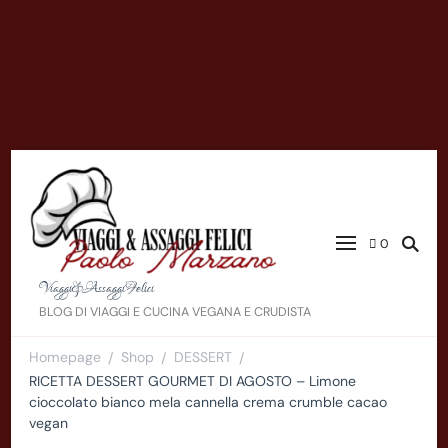
0
Viaggi&AssaggiFelici
BLOG DI VIAGGI E CUCINA VEGANA E CRUDISTA
Homepage
Shop
DESSERT
/
/
/
RICETTA DESSERT GOURMET DI AGOSTO – Limone
cioccolato bianco mela cannella crema crumble cacao
vegan