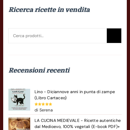
Ricerca ricette in vendita
Cerca:
Cer
Recensioni recenti
Lino - Diciannove anni in punta di zampe
(Libro Cartaceo)
Valutato
5
di Serena
su 5
LA CUCINA MEDIEVALE - Ricette autentiche
dal Medioevo, 100% vegetali (E-book PDF)+