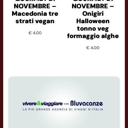
NOVEMBRE –
NOVEMBRE –
Macedonia tre
Onigiri
strati vegan
Halloween
tonno veg
€
4.00
formaggio alghe
€
4.00