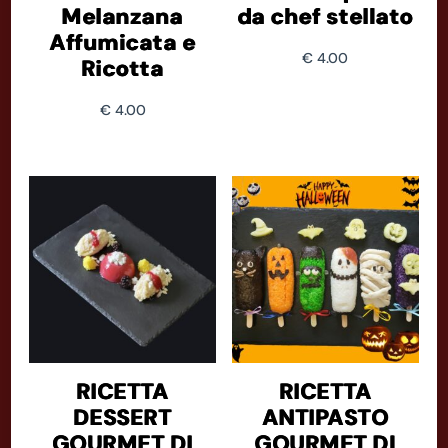
Melanzana
da chef stellato
Affumicata e
€
4.00
Ricotta
€
4.00
RICETTA
RICETTA
DESSERT
ANTIPASTO
GOURMET DI
GOURMET DI