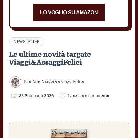
LO VOGLIO SU AMAZON
NEWSLETTER
Le ultime novità targate
Viaggi&AssaggiFelici
PaulVeg-Viaggi&AssaggiFelici
su
23 Febbraio 2026
Lascia un commento
Le
ultime
novità
targate
Viaggi&Assagg