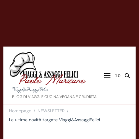
0
Viaggi&AssaggiFelici
BLOG DI VIAGGI E CUCINA VEGANA E CRUDISTA
Homepage
NEWSLETTER
/
/
Le ultime novità targate Viaggi&AssaggiFelici