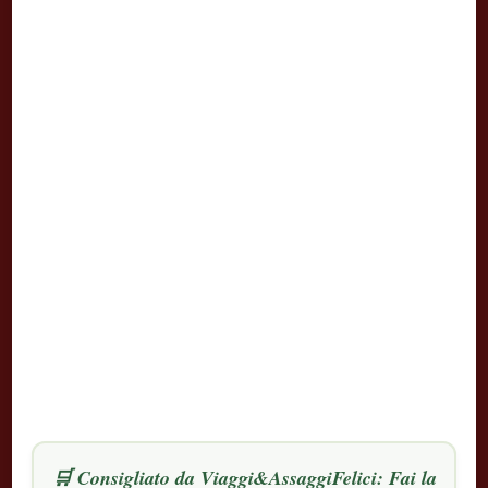
🛒 Consigliato da Viaggi&AssaggiFelici: Fai la