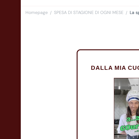
Homepage
SPESA DI STAGIONE DI OGNI MESE
La s
/
/
DALLA MIA CU