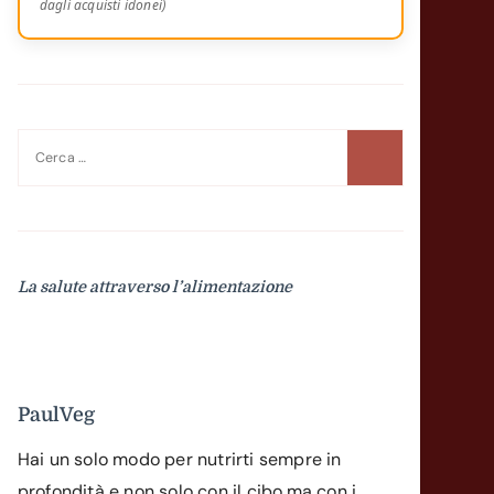
dagli acquisti idonei)
Ricerca
per:
La salute attraverso l’alimentazione
PaulVeg
Hai un solo modo per nutrirti sempre in
profondità e non solo con il cibo,ma con i