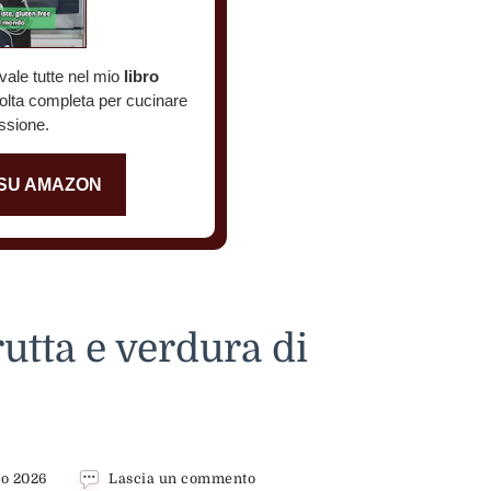
vale tutte nel mio
libro
colta completa per cucinare
ssione.
 SU AMAZON
rutta e verdura di
su
io 2026
Lascia un commento