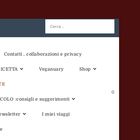
Ricerca
per:
Contatti , collaborazioni e privacy
RICETTA
Veganuary
Shop
TE
0
OLO :consigli e suggerimenti
newsletter
I miei viaggi
te