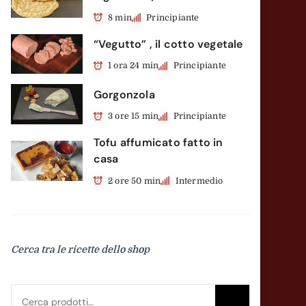
8 min
Principiante
“Vegutto” , il cotto vegetale
1 ora 24 min
Principiante
Gorgonzola
3 ore 15 min
Principiante
Tofu affumicato fatto in
casa
2 ore 50 min
Intermedio
Cerca tra le ricette dello shop
Cerca:
Cerca