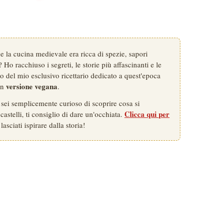
La
spesa
di
giugno
:
frutta
 la cucina medievale era ricca di spezie, sapori
e
 Ho racchiuso i segreti, le storie più affascinanti e le
verdura
rno del mio esclusivo ricettario dedicato a quest'epoca
di
stagione
versione vegana
 in
.
o sei semplicemente curioso di scoprire cosa si
Clicca qui per
astelli, ti consiglio di dare un'occhiata.
lasciati ispirare dalla storia!