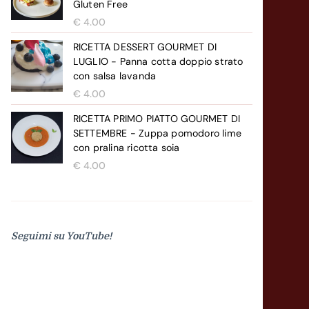
Gluten Free
€ 11.99.
€ 9.99.
€
4.00
RICETTA DESSERT GOURMET DI
LUGLIO - Panna cotta doppio strato
con salsa lavanda
€
4.00
RICETTA PRIMO PIATTO GOURMET DI
SETTEMBRE - Zuppa pomodoro lime
con pralina ricotta soia
€
4.00
Seguimi su YouTube!