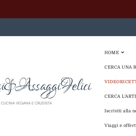
HOME
CERCA UNA 
i&AssaggiFelici
VIDEORICET
CERCA L’ARTIC
E CUCINA VEGANA E CRUDISTA
Iscriviti alla 
Viaggi e offer