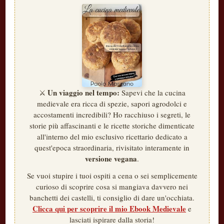
frutta
e
verdura
di
stagione
Un viaggio nel tempo:
⚔️
Sapevi che la cucina
medievale era ricca di spezie, sapori agrodolci e
accostamenti incredibili? Ho racchiuso i segreti, le
storie più affascinanti e le ricette storiche dimenticate
all'interno del mio esclusivo ricettario dedicato a
quest'epoca straordinaria, rivisitato interamente in
versione vegana
.
Se vuoi stupire i tuoi ospiti a cena o sei semplicemente
curioso di scoprire cosa si mangiava davvero nei
banchetti dei castelli, ti consiglio di dare un'occhiata.
Clicca qui per scoprire il mio Ebook Medievale
e
lasciati ispirare dalla storia!