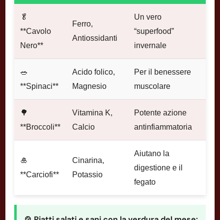
🥬
Un vero
Ferro,
**Cavolo
“superfood”
Antiossidanti
Nero**
invernale
🥗
Acido folico,
Per il benessere
**Spinaci**
Magnesio
muscolare
🌳
Vitamina K,
Potente azione
**Broccoli**
Calcio
antinfiammatoria
Aiutano la
🎍
Cinarina,
digestione e il
**Carciofi**
Potassio
fegato
🍲 Piatti salati e sani con la verdura del mese: