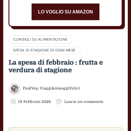
LO VOGLIO SU AMAZON
CONSIGLI SU ALIMENTAZIONE
SPESA DI STAGIONE DI OGNI MESE
La spesa di febbraio : frutta e
verdura di stagione
PaulVeg-Viaggi&AssaggiFelici
su
19 Febbraio 2026
Lascia un commento
La
spesa
di
febbraio
: