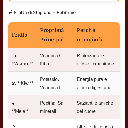
🍎 Frutta di Stagione – Febbraio
Proprietà
Perché
Frutta
Principali
mangiarla
🍊
Vitamina C,
Rinforzano le
**Arance**
Fibre
difese immunitarie
Potassio,
Energia pura e
🥝 **Kiwi**
Vitamina E
ottima digestione
🍎
Pectina, Sali
Sazianti e amiche
**Mele**
minerali
del cuore
🍐
Alleate delle ossa