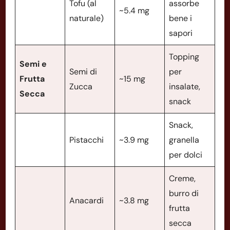
Tofu (al
assorbe
~5.4 mg
naturale)
bene i
sapori
Topping
Semi e
Semi di
per
Frutta
~15 mg
Zucca
insalate,
Secca
snack
Snack,
Pistacchi
~3.9 mg
granella
per dolci
Creme,
burro di
Anacardi
~3.8 mg
frutta
secca