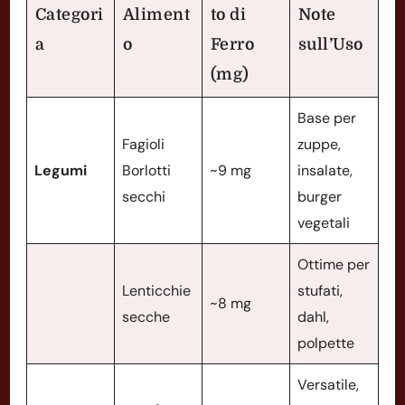
Categori
Aliment
to di
Note
a
o
Ferro
sull’Uso
(mg)
Base per
Fagioli
zuppe,
Legumi
Borlotti
~9 mg
insalate,
secchi
burger
vegetali
Ottime per
Lenticchie
stufati,
~8 mg
secche
dahl,
polpette
Versatile,