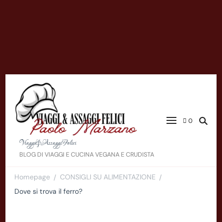
0
Viaggi&AssaggiFelici
BLOG DI VIAGGI E CUCINA VEGANA E CRUDISTA
Homepage
CONSIGLI SU ALIMENTAZIONE
/
/
Dove si trova il ferro?