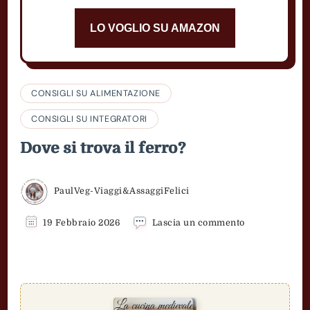
LO VOGLIO SU AMAZON
CONSIGLI SU ALIMENTAZIONE
CONSIGLI SU INTEGRATORI
Dove si trova il ferro?
PaulVeg-Viaggi&AssaggiFelici
su
19 Febbraio 2026
Lascia un commento
Dove
si
trova
il
ferro?