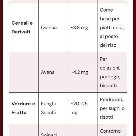
Come
base per
Cereali e
Quinoa
~3.8 mg
piatti unici,
Derivati
al posto
del riso
Per
colazioni,
Avena
~4.2 mg
porridge,
biscotti
Reidratati,
Verdure e
Funghi
~20-25
per sughi o
Frutta
Secchi
mg
risotti
Contorno,
Spinaci