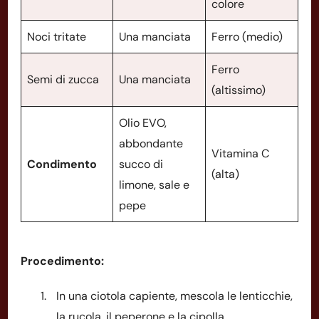
colore
Noci tritate
Una manciata
Ferro (medio)
Ferro
Semi di zucca
Una manciata
(altissimo)
Olio EVO,
abbondante
Vitamina C
Condimento
succo di
(alta)
limone, sale e
pepe
Procedimento:
In una ciotola capiente, mescola le lenticchie,
la rucola, il peperone e la cipolla.