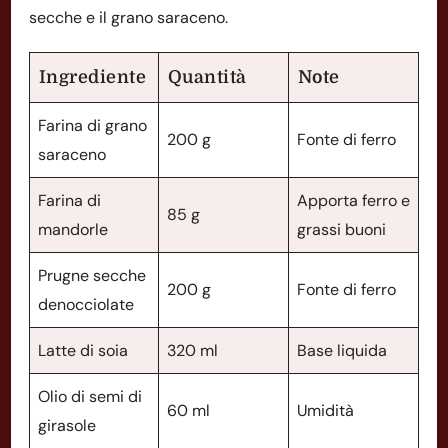
secche e il grano saraceno.
Ingrediente
Quantità
Note
Farina di grano
200 g
Fonte di ferro
saraceno
Farina di
Apporta ferro e
85 g
mandorle
grassi buoni
Prugne secche
200 g
Fonte di ferro
denocciolate
Latte di soia
320 ml
Base liquida
Olio di semi di
60 ml
Umidità
girasole