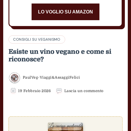
LO VOGLIO SU AMAZON
CONSIGLI SU VEGANISMO
Esiste un vino vegano e come si
riconosce?
PaulVeg-Viaggi&AssaggiFelici
su
19 Febbraio 2026
Lascia un commento
Esiste
un
vino
vegano
e
come
si