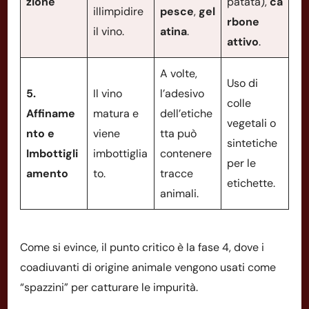
zione
patata),
ca
illimpidire
pesce
,
gel
rbone
il vino.
atina
.
attivo
.
A volte,
Uso di
5.
Il vino
l’adesivo
colle
Affiname
matura e
dell’etiche
vegetali o
nto e
viene
tta può
sintetiche
Imbottigli
imbottiglia
contenere
per le
amento
to.
tracce
etichette.
animali.
Come si evince, il punto critico è la fase 4, dove i
coadiuvanti di origine animale vengono usati come
“spazzini” per catturare le impurità.