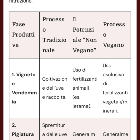
filtrazione.
Process
Il
Fase
Process
o
Potenzi
Produtti
o
Tradizio
ale “Non
va
Vegano
nale
Vegano”
Uso
Uso di
1. Vigneto
esclusivo
Coltivazion
fertilizzanti
e
di
e dell’uva
animali
Vendemm
fertilizzanti
e raccolta.
(es.
ia
vegetali/m
letame).
inerali.
2.
Spremitur
Pigiatura
a delle uve
Generalm
Generalme