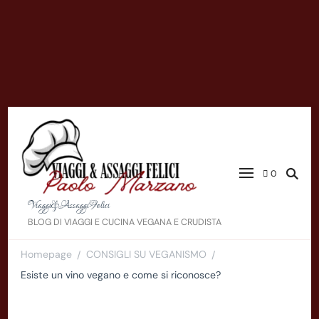
0
Viaggi&AssaggiFelici
BLOG DI VIAGGI E CUCINA VEGANA E CRUDISTA
Homepage
CONSIGLI SU VEGANISMO
/
/
Esiste un vino vegano e come si riconosce?