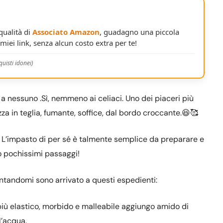
 qualità di
Associato Amazon
, guadagno una piccola
miei link, senza alcun costo extra per te!
uisti idonei)
 a nessuno .Sì, nemmeno ai celiaci. Uno dei piaceri più
izza in teglia, fumante, soffice, dal bordo croccante.😆🥰
 L’impasto di per sé è talmente semplice da preparare e
o pochissimi passaggi!
ntandomi sono arrivato a questi espedienti:
 più elastico, morbido e malleabile aggiungo amido di
l’acqua.