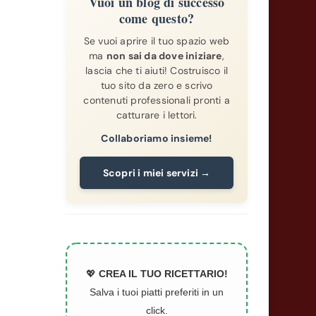
Vuoi un blog di successo
come questo?
Se vuoi aprire il tuo spazio web
ma
non sai da dove iniziare
,
lascia che ti aiuti! Costruisco il
tuo sito da zero e scrivo
contenuti professionali pronti a
catturare i lettori.
Collaboriamo insieme!
Scopri i miei servizi →
💖
CREA IL TUO RICETTARIO!
Salva i tuoi piatti preferiti in un
click.