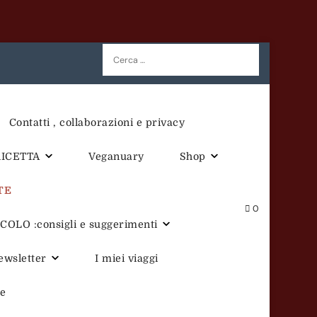
Ricerca
per:
Contatti , collaborazioni e privacy
RICETTA
Veganuary
Shop
TE
0
OLO :consigli e suggerimenti
newsletter
I miei viaggi
te