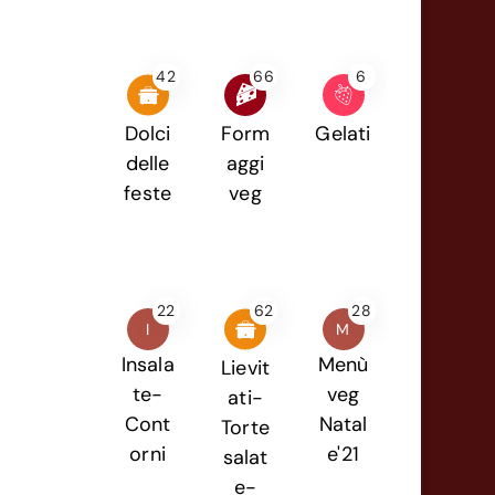
42
66
6
Dolci
Form
Gelati
delle
aggi
feste
veg
22
62
28
I
M
Insala
Menù
Lievit
te-
veg
ati-
Cont
Natal
Torte
orni
e'21
salat
e-