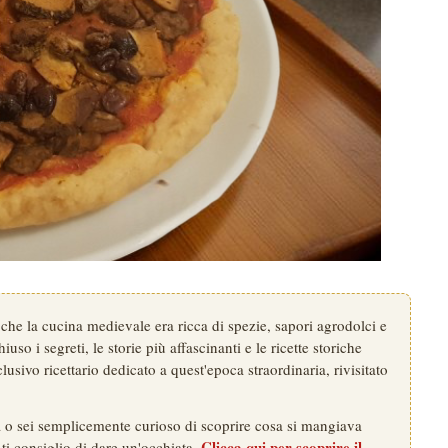
che la cucina medievale era ricca di spezie, sapori agrodolci e
uso i segreti, le storie più affascinanti e le ricette storiche
lusivo ricettario dedicato a quest'epoca straordinaria, rivisitato
na o sei semplicemente curioso di scoprire cosa si mangiava
Clicca qui per scoprire il
 ti consiglio di dare un'occhiata.