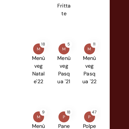
Fritta
te
18
5
11
M
M
M
Menù
Menù
Menù
veg
veg
veg
Natal
Pasq
Pasq
e'22
ua '21
ua '22
9
18
47
M
P
P
Menù
Pane
Polpe