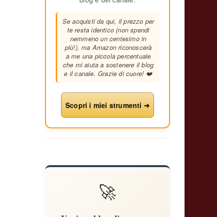
Se acquisti da qui, il prezzo per
te resta identico (non spendi
nemmeno un centesimo in
più!), ma Amazon riconoscerà
a me una piccola percentuale
che mi aiuta a sostenere il blog
e il canale. Grazie di cuore! ❤️
Scopri i miei strumenti ➔
🚀