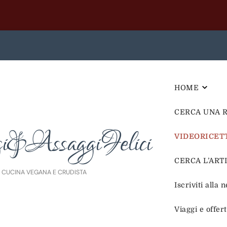
HOME
CERCA UNA 
i&AssaggiFelici
VIDEORICET
CERCA L’ARTIC
E CUCINA VEGANA E CRUDISTA
Iscriviti alla 
Viaggi e offer