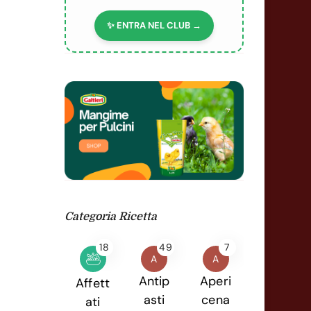
✨ ENTRA NEL CLUB →
Categoria Ricetta
18
49
7
A
A
Antip
Aperi
Affett
asti
cena
ati