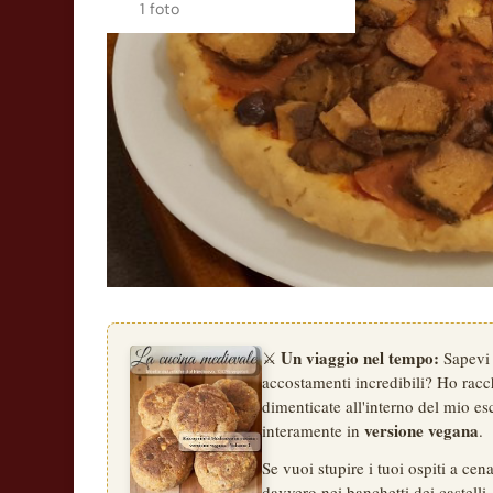
1 foto
Un viaggio nel tempo:
⚔️
Sapevi 
accostamenti incredibili? Ho racchi
dimenticate all'interno del mio esc
versione vegana
interamente in
.
Se vuoi stupire i tuoi ospiti a ce
davvero nei banchetti dei castelli,