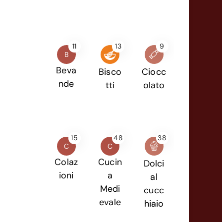
11
13
9
B
Beva
Bisco
Ciocc
nde
tti
olato
15
48
38
C
C
Colaz
Cucin
Dolci
ioni
a
al
Medi
cucc
evale
hiaio