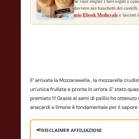
Se vuoi stupire i tuoi ospiti a ce
davvero nei banchetti dei castelli,
mio Ebook Medievale
e lasciati i
E’ arrivata la Mozzarawella , la mozzarella crudist
un’unica frullata e pronta in un’ora .E’ stato qua
premiato !!! Grazie ai semi di psillio ho ottenuto
anacardi e limone è fondamentale per il sapore
📢
DISCLAIMER AFFILIAZIONI