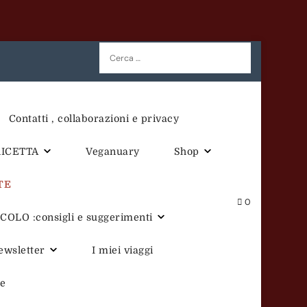
Ricerca
per:
Contatti , collaborazioni e privacy
RICETTA
Veganuary
Shop
TE
0
OLO :consigli e suggerimenti
newsletter
I miei viaggi
te