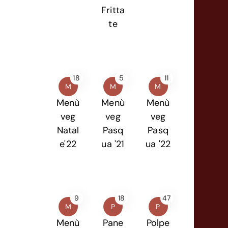
Fritta
te
18
5
11
M
M
M
Menù
Menù
Menù
veg
veg
veg
Natal
Pasq
Pasq
e'22
ua '21
ua '22
9
18
47
M
P
P
Menù
Pane
Polpe