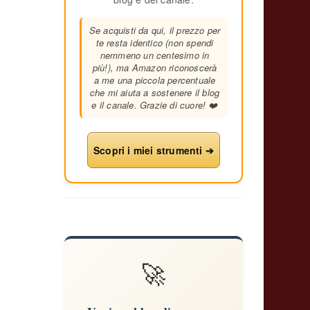
Se acquisti da qui, il prezzo per
te resta identico (non spendi
nemmeno un centesimo in
più!), ma Amazon riconoscerà
a me una piccola percentuale
che mi aiuta a sostenere il blog
e il canale. Grazie di cuore! ❤️
Scopri i miei strumenti ➔
🚀