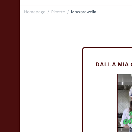
Homepage
Ricette
Mozzarawella
/
/
DALLA MIA 