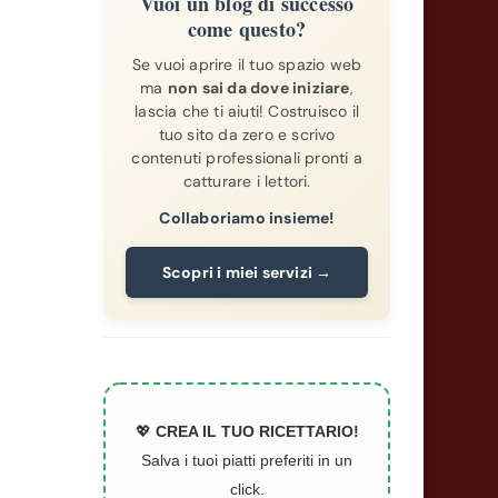
Vuoi un blog di successo
come questo?
Se vuoi aprire il tuo spazio web
ma
non sai da dove iniziare
,
lascia che ti aiuti! Costruisco il
tuo sito da zero e scrivo
contenuti professionali pronti a
catturare i lettori.
Collaboriamo insieme!
Scopri i miei servizi →
💖
CREA IL TUO RICETTARIO!
Salva i tuoi piatti preferiti in un
click.