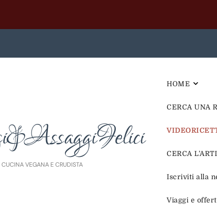
HOME
CERCA UNA 
i&AssaggiFelici
VIDEORICET
CERCA L’ARTIC
E CUCINA VEGANA E CRUDISTA
Iscriviti alla 
Viaggi e offer