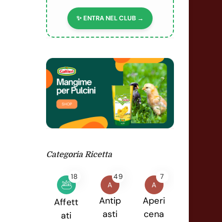
✨ ENTRA NEL CLUB →
Categoria Ricetta
18
49
7
A
A
Antip
Aperi
Affett
asti
cena
ati