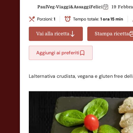
PaulVeg-Viaggi&AssaggiFelici
19 Febbr
Porzioni:
1
Tempo totale:
1 ora 15 min
Vai alla ricetta
Stampa ricetta
Aggiungi ai preferiti
Lalternativa crudista, vegana e gluten free del