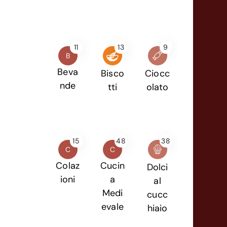
11
13
9
B
Beva
Bisco
Ciocc
nde
tti
olato
15
48
38
C
C
Colaz
Cucin
Dolci
ioni
a
al
Medi
cucc
evale
hiaio