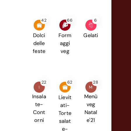
42
66
6
Dolci
Form
Gelati
delle
aggi
feste
veg
22
62
28
I
M
Insala
Menù
Lievit
te-
veg
ati-
Cont
Natal
Torte
orni
e'21
salat
e-