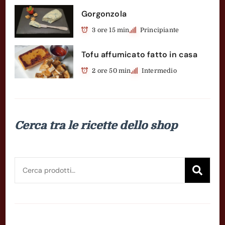
Gorgonzola
3 ore 15 min
Principiante
Tofu affumicato fatto in casa
2 ore 50 min
Intermedio
Cerca tra le ricette dello shop
Cerca:
Cer