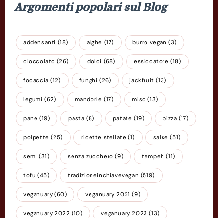
Argomenti popolari sul Blog
addensanti
(18)
alghe
(17)
burro vegan
(3)
cioccolato
(26)
dolci
(68)
essiccatore
(18)
focaccia
(12)
funghi
(26)
jackfruit
(13)
legumi
(62)
mandorle
(17)
miso
(13)
pane
(19)
pasta
(8)
patate
(19)
pizza
(17)
polpette
(25)
ricette stellate
(1)
salse
(51)
semi
(31)
senza zucchero
(9)
tempeh
(11)
tofu
(45)
tradizioneinchiavevegan
(519)
veganuary
(60)
veganuary 2021
(9)
veganuary 2022
(10)
veganuary 2023
(13)