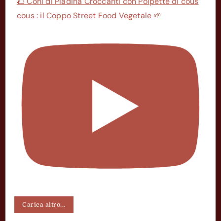
🌮 Coni di Piadina Croccanti con Polpette di cous
cous : il Coppo Street Food Vegetale 🌱
Carica altro...