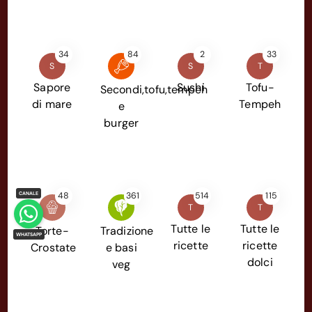
34
84
2
33
S
S
T
Sapore
Sushi
Tofu-
Secondi,tofu,tempeh
di mare
Tempeh
e
burger
48
361
514
115
T
T
Tutte le
Tutte le
Torte-
Tradizione
ricette
ricette
Crostate
e basi
dolci
veg