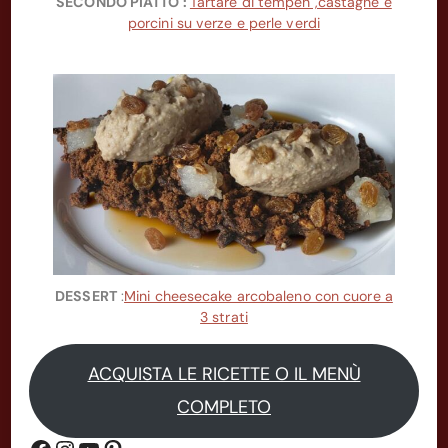
SECONDO PIATTO :
Tartare di tempeh ,castagne e
porcini su verze e perle verdi
DESSERT
:
Mini cheesecake arcobaleno con cuore a
3 strati
ACQUISTA LE RICETTE O IL MENÙ
COMPLETO