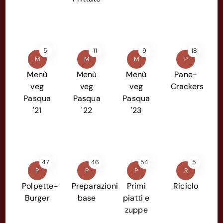
5
11
9
18
M
M
M
P
Menù
Menù
Menù
Pane-
veg
veg
veg
Crackers
Pasqua
Pasqua
Pasqua
'21
'22
'23
47
46
54
5
P
P
P
R
Polpette-
Preparazioni
Primi
Riciclo
Burger
base
piatti e
zuppe