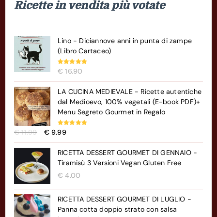
Ricette in vendita più votate
Lino - Diciannove anni in punta di zampe
(Libro Cartaceo)
Valutato
€
16.90
5.00
su 5
LA CUCINA MEDIEVALE - Ricette autentiche
dal Medioevo, 100% vegetali (E-book PDF)+
Menu Segreto Gourmet in Regalo
Il
Il
Valutato
€
11.99
€
9.99
5.00
su 5
prezzo
prezzo
originale
attuale
RICETTA DESSERT GOURMET DI GENNAIO -
era:
è:
Tiramisù 3 Versioni Vegan Gluten Free
€ 11.99.
€ 9.99.
€
4.00
RICETTA DESSERT GOURMET DI LUGLIO -
Panna cotta doppio strato con salsa