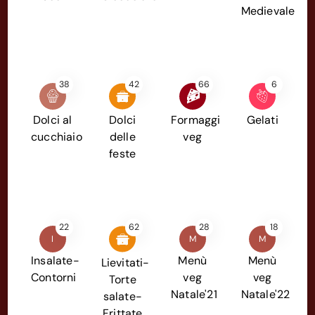
Medievale
38
42
66
6
Dolci al
Dolci
Formaggi
Gelati
cucchiaio
delle
veg
feste
22
62
28
18
I
M
M
Insalate-
Menù
Menù
Lievitati-
Contorni
veg
veg
Torte
Natale'21
Natale'22
salate-
Frittate