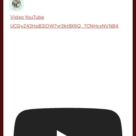
Video YouTube
UCQyZ42HpB2iOW7vr3kt9X9Q_7CNHcxNVNB4