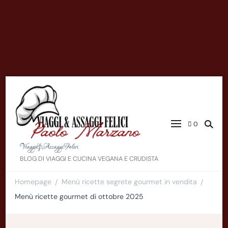
0
Viaggi&AssaggiFelici
BLOG DI VIAGGI E CUCINA VEGANA E CRUDISTA
Homepage
Menù ricette segrete gourmet in vendita
/
/
Menù ricette gourmet di ottobre 2025