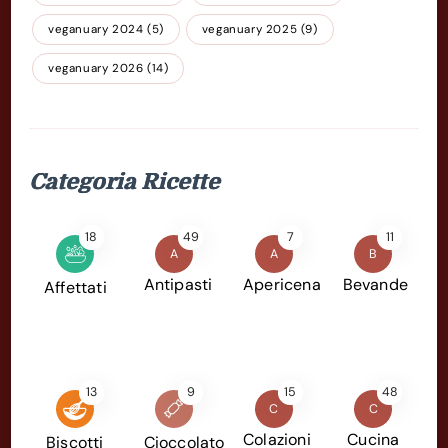
veganuary 2024
(5)
veganuary 2025
(9)
veganuary 2026
(14)
Categoria Ricette
18
49
7
11
A
A
B
Antipasti
Apericena
Bevande
Affettati
13
9
15
48
C
C
Colazioni
Cucina
Biscotti
Cioccolato