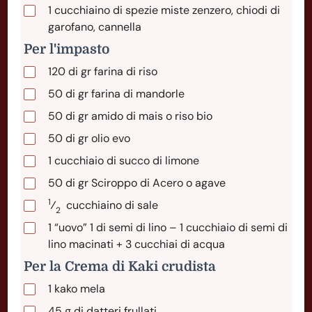
1
cucchiaino
di spezie miste zenzero, chiodi di
garofano, cannella
Per l'impasto
120
di
gr farina di riso
50
di
gr farina di mandorle
50
di
gr amido di mais o riso bio
50
di
gr olio evo
1
cucchiaio
di succo di limone
50
di
gr Sciroppo di Acero o agave
1
⁄
cucchiaino
di sale
2
1
“uovo”
1 di semi di lino – 1 cucchiaio di semi di
lino macinati + 3 cucchiai di acqua
Per la Crema di Kaki crudista
1
kako
mela
45
g
di datteri frullati