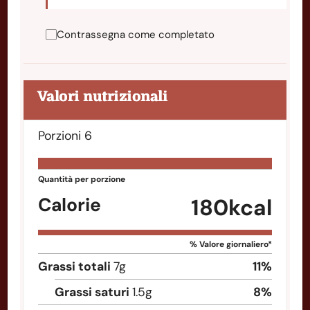
Contrassegna come completato
Valori nutrizionali
Porzioni
6
Quantità per porzione
Calorie
180
kcal
% Valore giornaliero*
Grassi totali
7
g
11
%
Grassi saturi
1.5
g
8
%