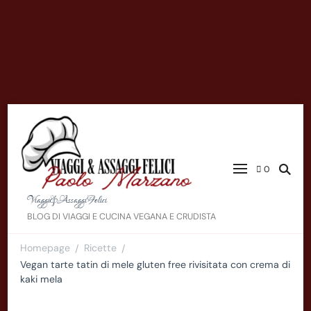
0
Viaggi&AssaggiFelici
BLOG DI VIAGGI E CUCINA VEGANA E CRUDISTA
Homepage
Ricette
/
/
Vegan tarte tatin di mele gluten free rivisitata con crema di
kaki mela