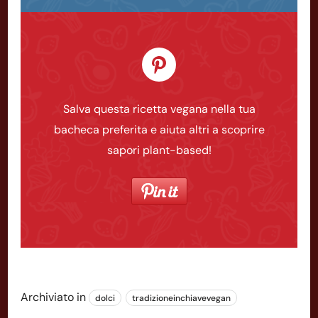
Salva questa ricetta vegana nella tua
bacheca preferita e aiuta altri a scoprire
sapori plant-based!
Archiviato in
dolci
tradizioneinchiavevegan