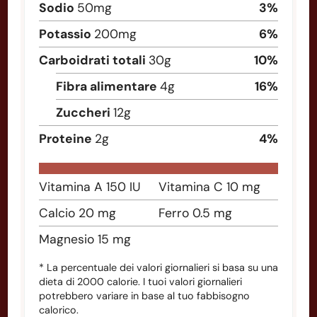
Sodio
50
mg
3
%
Potassio
200
mg
6
%
Carboidrati totali
30
g
10
%
Fibra alimentare
4
g
16
%
Zuccheri
12
g
Proteine
2
g
4
%
Vitamina A
150
IU
Vitamina C
10
mg
Calcio
20
mg
Ferro
0.5
mg
Magnesio
15
mg
* La percentuale dei valori giornalieri si basa su una
dieta di 2000 calorie. I tuoi valori giornalieri
potrebbero variare in base al tuo fabbisogno
calorico.