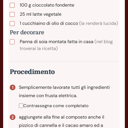
100
g
cioccolato fondente
25
ml
latte vegetale
1
cucchiaino
di olio di cocco
(la renderà lucida)
Per decorare
Panna di soia montata fatta in casa
(nel blog
troverai la ricetta)
Procedimento
Semplicemente lavorate tutti gli ingredienti
insieme con frusta elettrica.
Contrassegna come completato
aggiungete alla fine al composto anche il
pizzico di cannella e il cacao amaro ed a