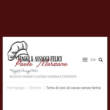
0
Viaggi&AssaggiFelici
BLOG DI VIAGGI E CUCINA VEGANA E CRUDISTA
Homepage
Ricette
Torta di ceci al cacao senza farina
/
/