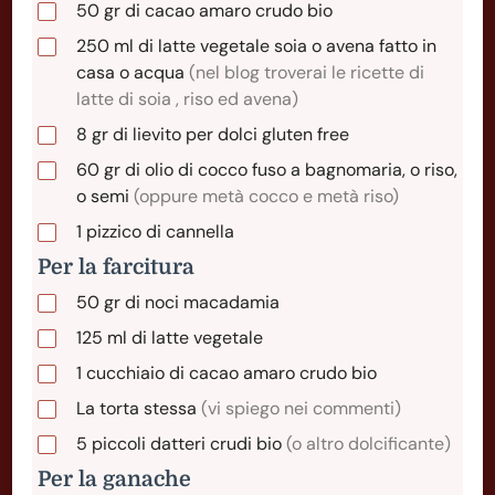
50
gr
di cacao amaro crudo bio
250
ml
di latte vegetale soia o avena fatto in
casa o acqua
(nel blog troverai le ricette di
latte di soia , riso ed avena)
8
gr
di lievito per dolci gluten free
60
gr
di olio di cocco fuso a bagnomaria, o riso,
o semi
(oppure metà cocco e metà riso)
1
pizzico
di cannella
Per la farcitura
50
gr
di noci macadamia
125
ml
di latte vegetale
1
cucchiaio
di cacao amaro crudo bio
La torta stessa
(vi spiego nei commenti)
5
piccoli
datteri crudi bio
(o altro dolcificante)
Per la ganache