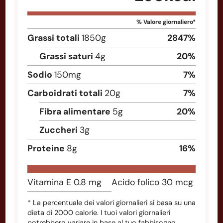
% Valore giornaliero*
Grassi totali
1850
g
2847
%
Grassi saturi
4
g
20
%
Sodio
150
mg
7
%
Carboidrati totali
20
g
7
%
Fibra alimentare
5
g
20
%
Zuccheri
3
g
Proteine
8
g
16
%
Vitamina E
0.8
mg
Acido folico
30
mcg
* La percentuale dei valori giornalieri si basa su una
dieta di 2000 calorie. I tuoi valori giornalieri
potrebbero variare in base al tuo fabbisogno