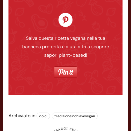
Salva questa ricetta vegana nella tua
bacheca preferita e aiuta altri a scoprire
sapori plant-based!
Archiviato in
dolci
tradizioneinchiavevegan