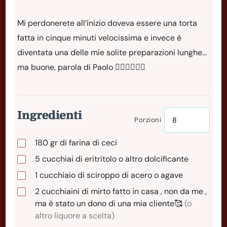
Mi perdonerete all’inizio doveva essere una torta
fatta in cinque minuti velocissima e invece è
diventata una delle mie solite preparazioni lunghe…
ma buone, parola di Paolo 🤷🏼‍♂️🙋🏼‍♂️
Ingredienti
Porzioni
180
gr
di farina di ceci
5
cucchiai
di eritritolo o altro dolcificante
1
cucchiaio
di sciroppo di acero o agave
2
cucchiaini
di mirto fatto in casa , non da me ,
ma è stato un dono di una mia cliente🥰
(o
altro liquore a scelta)