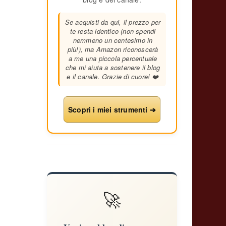
Se acquisti da qui, il prezzo per
te resta identico (non spendi
nemmeno un centesimo in
più!), ma Amazon riconoscerà
a me una piccola percentuale
che mi aiuta a sostenere il blog
e il canale. Grazie di cuore! ❤️
Scopri i miei strumenti ➔
🚀