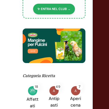
✨ ENTRA NEL CLUB →
Categoria Ricetta
18
49
7
A
A
Antip
Aperi
Affett
asti
cena
ati