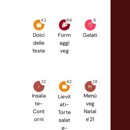
42
66
6
Dolci
Form
Gelati
delle
aggi
feste
veg
22
62
28
I
M
Insala
Menù
Lievit
te-
veg
ati-
Cont
Natal
Torte
orni
e'21
salat
e-