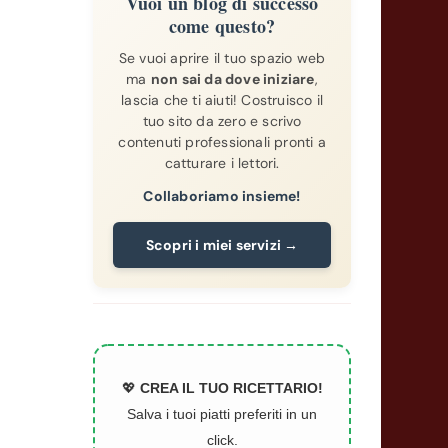
Vuoi un blog di successo
come questo?
Se vuoi aprire il tuo spazio web
ma
non sai da dove iniziare
,
lascia che ti aiuti! Costruisco il
tuo sito da zero e scrivo
contenuti professionali pronti a
catturare i lettori.
Collaboriamo insieme!
Scopri i miei servizi →
💖
CREA IL TUO RICETTARIO!
Salva i tuoi piatti preferiti in un
click.