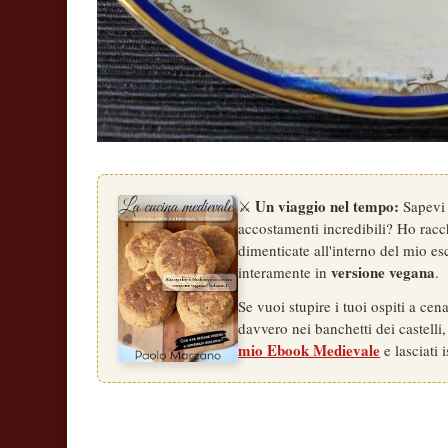
Un viaggio nel tempo:
⚔️
Sapevi 
accostamenti incredibili? Ho racchi
dimenticate all'interno del mio esc
versione vegana
interamente in
.
Se vuoi stupire i tuoi ospiti a ce
davvero nei banchetti dei castelli,
mio Ebook Medievale
e lasciati i