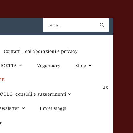
Ricerca
per:
Contatti , collaborazioni e privacy
RICETTA
Veganuary
Shop
TE
0
OLO :consigli e suggerimenti
newsletter
I miei viaggi
te