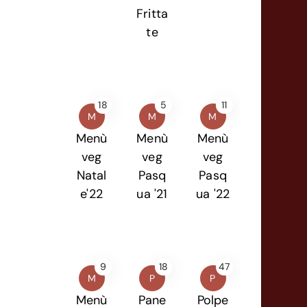
Fritta
te
18
5
11
M
M
M
Menù
Menù
Menù
veg
veg
veg
Natal
Pasq
Pasq
e'22
ua '21
ua '22
9
18
47
M
P
P
Menù
Pane
Polpe