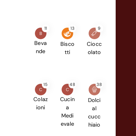
11
13
9
B
Beva
Bisco
Ciocc
nde
tti
olato
15
48
38
C
C
Colaz
Cucin
Dolci
ioni
a
al
Medi
cucc
evale
hiaio