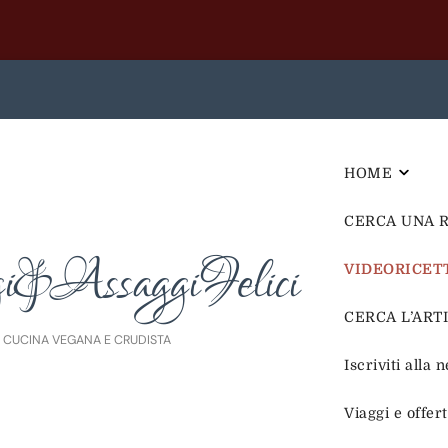
HOME
CERCA UNA 
i&AssaggiFelici
VIDEORICET
CERCA L’ARTIC
E CUCINA VEGANA E CRUDISTA
Iscriviti alla 
Viaggi e offer