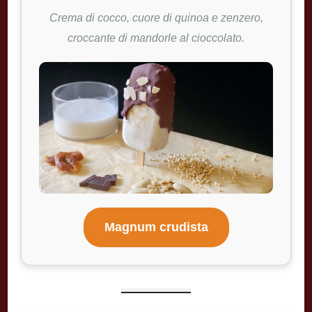
Crema di cocco, cuore di quinoa e zenzero,
croccante di mandorle al cioccolato.
Magnum crudista