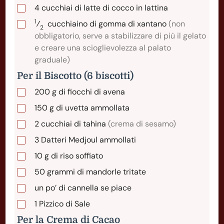
4
cucchiai
di latte di cocco in lattina
1
⁄
cucchiaino
di gomma di xantano
(non
2
obbligatorio, serve a stabilizzare di più il gelato
e creare una scioglievolezza al palato
graduale)
Per il Biscotto (6 biscotti)
200
g
di fiocchi di avena
150
g
di uvetta ammollata
2
cucchiai
di tahina
(crema di sesamo)
3
Datteri
Medjoul ammollati
10
g
di riso soffiato
50
grammi
di mandorle tritate
un po’ di cannella se piace
1
Pizzico
di Sale
Per la Crema di Cacao