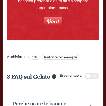
bacheca preferita e aiuta altri a scoprire
sapori plant-based!
Archiviato in
dolci
tradizioneinchiavevegan
Espandi tutto:
3 FAQ sul Gelato 🍨
OFF
Perché usare le banane