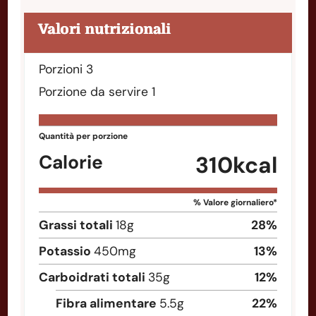
Valori nutrizionali
Porzioni
3
Porzione da servire
1
Quantità per porzione
Calorie
310
kcal
% Valore giornaliero*
Grassi totali
18
g
28
%
Potassio
450
mg
13
%
Carboidrati totali
35
g
12
%
Fibra alimentare
5.5
g
22
%