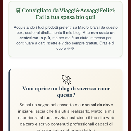
🛒 Consigliato da Viaggi&AssaggiFelici:
Fai la tua spesa bio qui!
Acquistando i tuoi prodotti preferiti su Macrolibrarsi da questo
box, sosterrai direttamente il mio blog! A te
non costa un
centesimo in più
, ma per me è un aiuto immenso per
continuare a darti ricette e video sempre gratuiti. Grazie di
cuore 🌱💚
🚀
Vuoi aprire un blog di successo come
questo?
Se hai un sogno nel cassetto ma
non sai da dove
iniziare
, lascia che ti aiuti a realizzarlo. Metto la mia
esperienza al tuo servizio: costruisco il tuo sito web
da zero e scrivo contenuti professionali capaci di
emozionare e catturare i lettori.