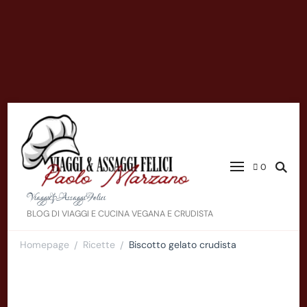
0
Viaggi&AssaggiFelici
BLOG DI VIAGGI E CUCINA VEGANA E CRUDISTA
Homepage
Ricette
Biscotto gelato crudista
/
/