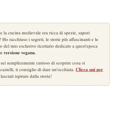
Una
passeggiata
a
Bratislava:
attività,
pietanze
 la cucina medievale era ricca di spezie, sapori
vegane
 Ho racchiuso i segreti, le storie più affascinanti e le
e
rno del mio esclusivo ricettario dedicato a quest'epoca
tradizioni
versione vegana
 in
.
o sei semplicemente curioso di scoprire cosa si
Clicca qui per
astelli, ti consiglio di dare un'occhiata.
lasciati ispirare dalla storia!