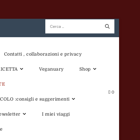
Ricerca
per:
Contatti , collaborazioni e privacy
RICETTA
Veganuary
Shop
TE
0
OLO :consigli e suggerimenti
newsletter
I miei viaggi
te