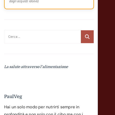
dagli acquisti idonei)
Ricerca
per:
La salute attraverso l’alimentazione
PaulVeg
Hai un solo modo per nutrirti sempre in
profondità e non solo con il cibo,ma con i