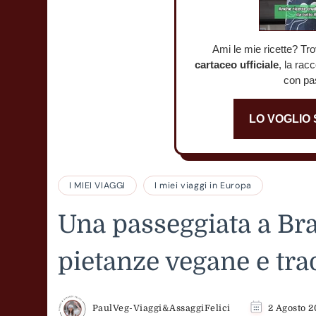
Ami le mie ricette? Tro
cartaceo ufficiale
, la rac
con pa
LO VOGLIO
I MIEI VIAGGI
I miei viaggi in Europa
Una passeggiata a Brat
pietanze vegane e tra
PaulVeg-Viaggi&AssaggiFelici
2 Agosto 