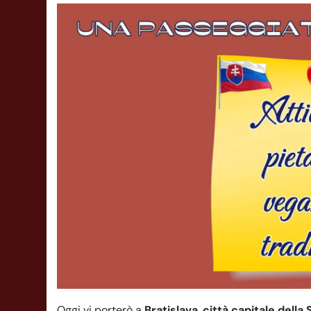
Oggi vi porterò a
Bratislava
,
città capitale della