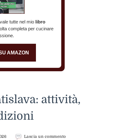
vale tutte nel mio
libro
colta completa per cucinare
ssione.
 SU AMAZON
islava: attività,
dizioni
su
2026
Lascia un commento