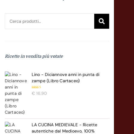
Cerca:
Cerca
Ricette in vendita più votate
Lino - Diciannove anni in punta di
zampe (Libro Cartaceo)
Valutato
€
16.90
5.00
su 5
LA CUCINA MEDIEVALE - Ricette
autentiche dal Medioevo, 100%