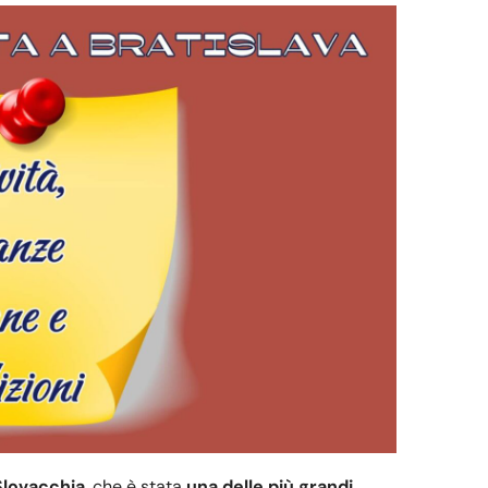
 Slovacchia
, che è stata
una delle più grandi