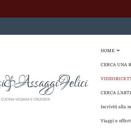
HOME
CERCA UNA 
i&AssaggiFelici
VIDEORICET
CERCA L’ARTIC
E CUCINA VEGANA E CRUDISTA
Iscriviti alla 
Viaggi e offer