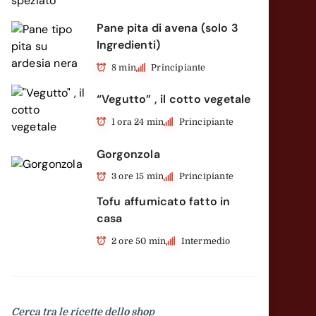
Pane pita di avena (solo 3
Ingredienti)
8 min
Principiante
“Vegutto” , il cotto vegetale
1 ora 24 min
Principiante
Gorgonzola
3 ore 15 min
Principiante
Tofu affumicato fatto in
casa
2 ore 50 min
Intermedio
Cerca tra le ricette dello shop