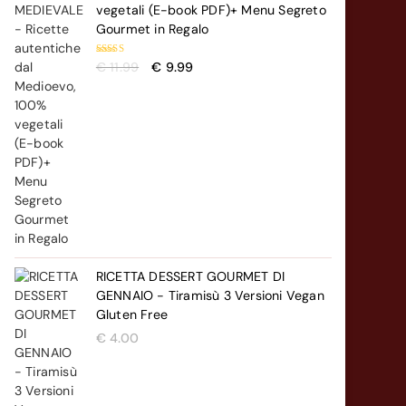
vegetali (E-book PDF)+ Menu Segreto
Gourmet in Regalo
Valutato
Il
Il
€
11.99
€
9.99
5.00
su 5
prezzo
prezzo
originale
attuale
era:
è:
€ 11.99.
€ 9.99.
RICETTA DESSERT GOURMET DI
GENNAIO - Tiramisù 3 Versioni Vegan
Gluten Free
€
4.00