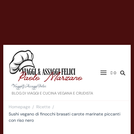
0
Viaggi&AssaggiFelici
BLOG DI VIAGGI E CUCINA VEGANA E CRUDISTA
Homepage
Ricette
/
/
Sushi vegano di finocchi brasati carote marinate piccanti
con riso nero