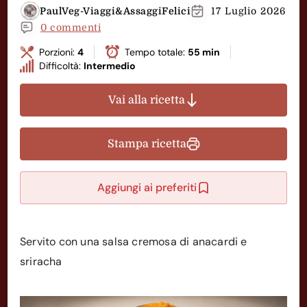
PaulVeg-Viaggi&AssaggiFelici
17 Luglio 2026
0 commenti
Porzioni:
4
Tempo totale:
55 min
Difficoltà:
Intermedio
Vai alla ricetta
Stampa ricetta
Aggiungi ai preferiti
Servito con una salsa cremosa di anacardi e
sriracha