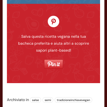
Salva questa ricetta vegana nella tua
bacheca preferita e aiuta altri a scoprire
sapori plant-based!
Archiviato in
salse
semi
tradizioneinchiavevegan