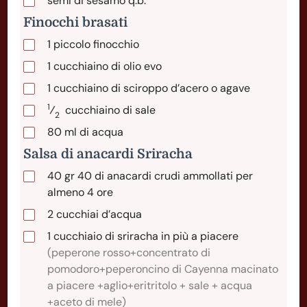
semi di sesamo q.b.
Finocchi brasati
1
piccolo
finocchio
1
cucchiaino
di olio evo
1
cucchiaino
di sciroppo d’acero o agave
1
⁄
cucchiaino di sale
2
80
ml
di acqua
Salsa di anacardi Sriracha
40
gr
40 di anacardi crudi ammollati per
almeno 4 ore
2
cucchiai
d’acqua
1
cucchiaio
di sriracha in più a piacere
(peperone rosso+concentrato di
pomodoro+peperoncino di Cayenna macinato
a piacere +aglio+eritritolo + sale + acqua
+aceto di mele)