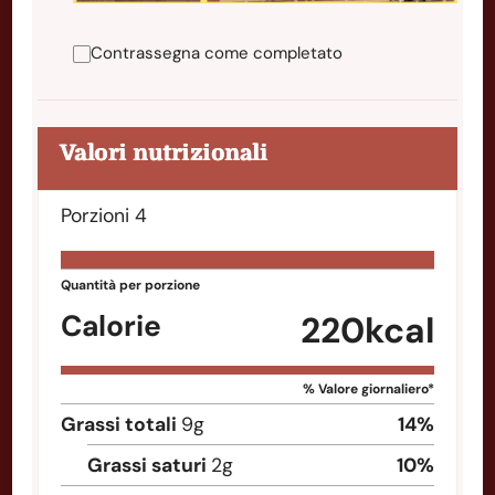
Contrassegna come completato
Valori nutrizionali
Porzioni
4
Quantità per porzione
Calorie
220
kcal
% Valore giornaliero*
Grassi totali
9
g
14
%
Grassi saturi
2
g
10
%