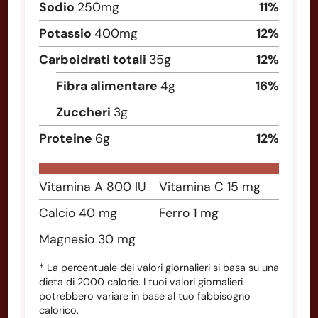
Sodio
250
mg
11
%
Potassio
400
mg
12
%
Carboidrati totali
35
g
12
%
Fibra alimentare
4
g
16
%
Zuccheri
3
g
Proteine
6
g
12
%
Vitamina A
800
IU
Vitamina C
15
mg
Calcio
40
mg
Ferro
1
mg
Magnesio
30
mg
* La percentuale dei valori giornalieri si basa su una
dieta di 2000 calorie. I tuoi valori giornalieri
potrebbero variare in base al tuo fabbisogno
calorico.