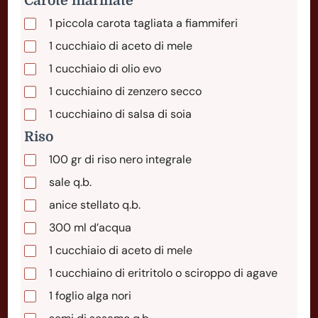
Carote marinate
1
piccola
carota tagliata a fiammiferi
1
cucchiaio
di aceto di mele
1
cucchiaio
di olio evo
1
cucchiaino
di zenzero secco
1
cucchiaino
di salsa di soia
Riso
100
gr
di riso nero integrale
sale q.b.
anice stellato q.b.
300
ml
d’acqua
1
cucchiaio
di aceto di mele
1
cucchiaino
di eritritolo o sciroppo di agave
1
foglio
alga nori