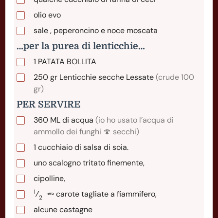
olio evo
sale , peperoncino e noce moscata
…per la purea di lenticchie…
1
PATATA
BOLLITA
250
gr
Lenticchie secche Lessate
(crude 100
gr)
PER SERVIRE
360
ML
di acqua
(io ho usato l’acqua di
ammollo dei funghi 🍄 secchi)
1
cucchiaio
di salsa di soia.
uno scalogno tritato finemente,
cipolline,
1
⁄
🥕
carote tagliate a fiammifero,
2
alcune castagne