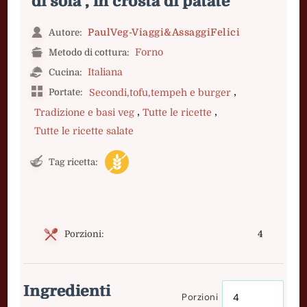
di soia , in crosta di patate
PaulVeg-Viaggi&AssaggiFelici
Autore:
Forno
Metodo di cottura:
Italiana
Cucina:
,
Portate:
Secondi,tofu,tempeh e burger
,
,
Tradizione e basi veg
Tutte le ricette
Tutte le ricette salate
Tag ricetta:
Porzioni:
4
Ingredienti
Porzioni