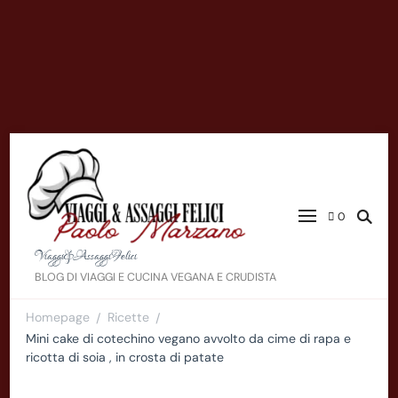
0
Viaggi&AssaggiFelici
BLOG DI VIAGGI E CUCINA VEGANA E CRUDISTA
Homepage
Ricette
/
/
Mini cake di cotechino vegano avvolto da cime di rapa e
ricotta di soia , in crosta di patate