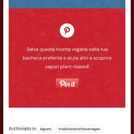
Salva questa ricetta vegana nella tua
bacheca preferita e aiuta altri a scoprire
sapori plant-based!
Archiviato in
legumi
tradizioneinchiavevegan