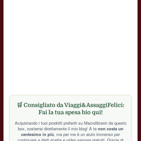
🛒 Consigliato da Viaggi&AssaggiFelici:
Fai la tua spesa bio qui!
Acquistando i tuoi prodotti preferiti su Macrolibrarsi da questo
box, sosterrai direttamente il mio blog! A te
non costa un
centesimo in più
, ma per me è un aiuto immenso per
continuare a darti ricette e video sempre gratuiti. Grazie di