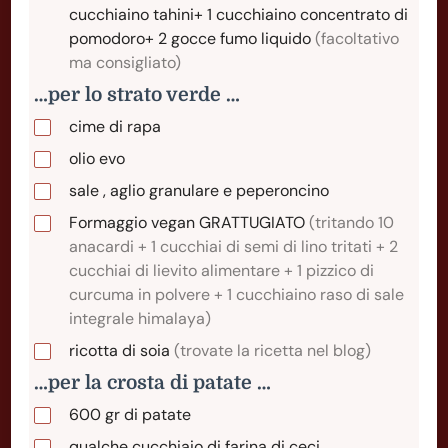
cucchiaino tahini+ 1 cucchiaino concentrato di
pomodoro+ 2 gocce fumo liquido
(facoltativo
ma consigliato)
…per lo strato verde …
cime di rapa
olio evo
sale , aglio granulare e peperoncino
Formaggio vegan GRATTUGIATO
(tritando 10
anacardi + 1 cucchiai di semi di lino tritati + 2
cucchiai di lievito alimentare + 1 pizzico di
curcuma in polvere + 1 cucchiaino raso di sale
integrale himalaya)
ricotta di soia
(trovate la ricetta nel blog)
…per la crosta di patate …
600
gr
di patate
qualche cucchiaio di farina di ceci