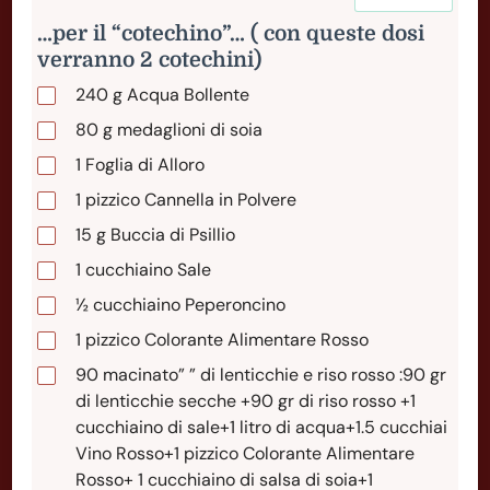
…per il “cotechino”… ( con queste dosi
verranno 2 cotechini)
240
g
Acqua Bollente
80
g
medaglioni di soia
1
Foglia
di Alloro
1
pizzico
Cannella in Polvere
15
g
Buccia di Psillio
1
cucchiaino
Sale
½ cucchiaino Peperoncino
1
pizzico
Colorante Alimentare Rosso
90
macinato”
” di lenticchie e riso rosso :90 gr
di lenticchie secche +90 gr di riso rosso +1
cucchiaino di sale+1 litro di acqua+1.5 cucchiai
Vino Rosso+1 pizzico Colorante Alimentare
Rosso+ 1 cucchiaino di salsa di soia+1