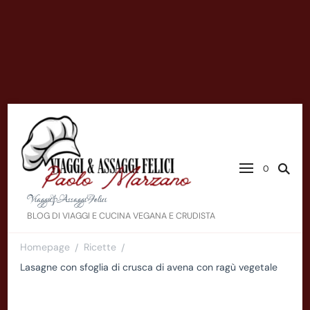
0
Viaggi&AssaggiFelici
BLOG DI VIAGGI E CUCINA VEGANA E CRUDISTA
Homepage
Ricette
/
/
Lasagne con sfoglia di crusca di avena con ragù vegetale