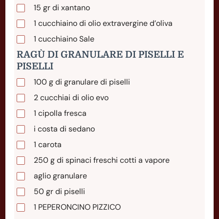
15
gr
di xantano
1
cucchiaino
di olio extravergine d’oliva
1
cucchiaino
Sale
RAGÙ DI GRANULARE DI PISELLI E
PISELLI
100
g
di granulare di piselli
2
cucchiai
di olio evo
1
cipolla
fresca
i costa di sedano
1
carota
250
g
di spinaci freschi cotti a vapore
aglio granulare
50
gr
di piselli
1
PEPERONCINO PIZZICO