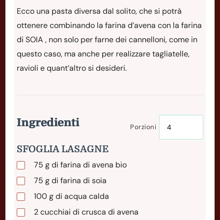
Ecco una pasta diversa dal solito, che si potrà
ottenere combinando la farina d’avena con la farina
di SOIA , non solo per farne dei cannelloni, come in
questo caso, ma anche per realizzare tagliatelle,
ravioli e quant’altro si desideri.
Ingredienti
Porzioni
SFOGLIA LASAGNE
75
g
di farina di avena bio
75
g
di farina di soia
100
g
di acqua calda
2
cucchiai
di crusca di avena