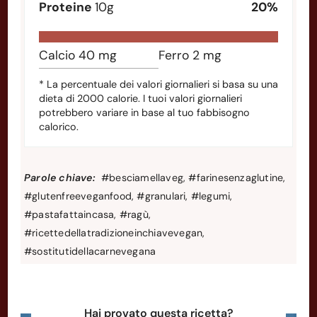
Proteine
10
g
20
%
Calcio
40
mg
Ferro
2
mg
* La percentuale dei valori giornalieri si basa su una
dieta di 2000 calorie. I tuoi valori giornalieri
potrebbero variare in base al tuo fabbisogno
calorico.
Parole chiave:
#besciamellaveg, #farinesenzaglutine,
#glutenfreeveganfood, #granulari, #legumi,
#pastafattaincasa, #ragù,
#ricettedellatradizioneinchiavevegan,
#sostitutidellacarnevegana
Hai provato questa ricetta?