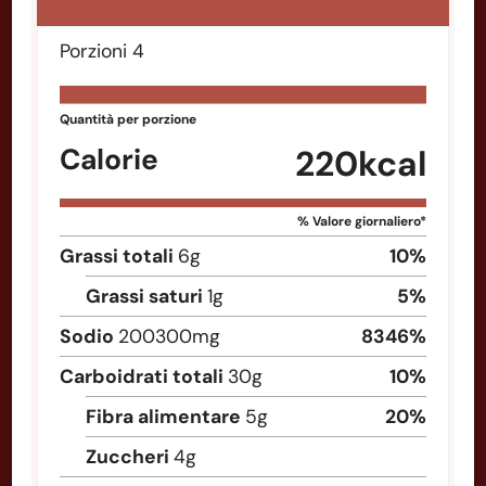
Porzioni
4
Quantità per porzione
Calorie
220
kcal
% Valore giornaliero*
Grassi totali
6
g
10
%
Grassi saturi
1
g
5
%
Sodio
200300
mg
8346
%
Carboidrati totali
30
g
10
%
Fibra alimentare
5
g
20
%
Zuccheri
4
g