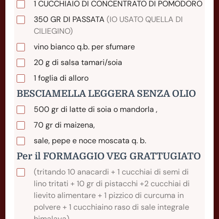
1
CUCCHIAIO
DI CONCENTRATO DI POMODORO
350
GR
DI PASSATA
(IO USATO QUELLA DI
CILIEGINO)
vino bianco q.b. per sfumare
20
g
di salsa tamari/soia
1
foglia
di alloro
BESCIAMELLA LEGGERA SENZA OLIO
500
gr
di latte di soia o mandorla ,
70
gr
di maizena,
sale, pepe e noce moscata q. b.
Per il FORMAGGIO VEG GRATTUGIATO
(tritando 10 anacardi + 1 cucchiai di semi di
lino tritati + 10 gr di pistacchi +2 cucchiai di
lievito alimentare + 1 pizzico di curcuma in
polvere + 1 cucchiaino raso di sale integrale
himalaya)