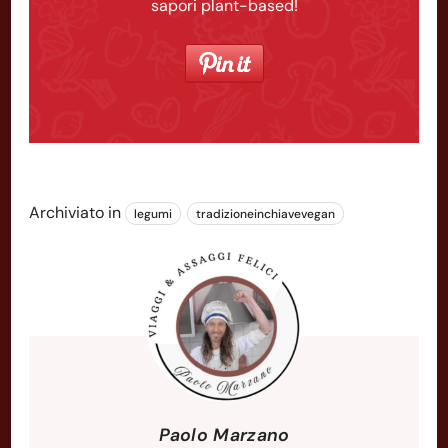
sapori plant-based!
Archiviato in
legumi
tradizioneinchiavevegan
Paolo Marzano