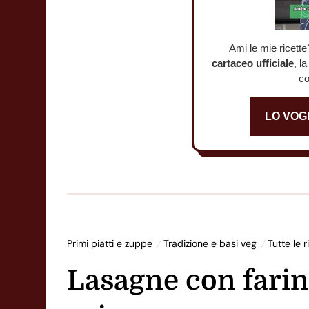
Ami le mie ricette
cartaceo ufficiale
, l
co
LO VOG
Primi piatti e zuppe
Tradizione e basi veg
Tutte le r
Lasagne con farina