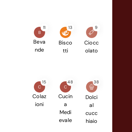
11
13
9
B
Beva
Bisco
Ciocc
nde
tti
olato
15
48
38
C
C
Colaz
Cucin
Dolci
ioni
a
al
Medi
cucc
evale
hiaio