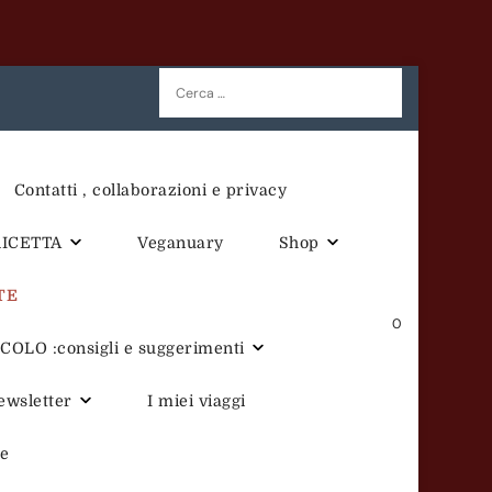
Ricerca
per:
Contatti , collaborazioni e privacy
RICETTA
Veganuary
Shop
TE
0
OLO :consigli e suggerimenti
newsletter
I miei viaggi
te