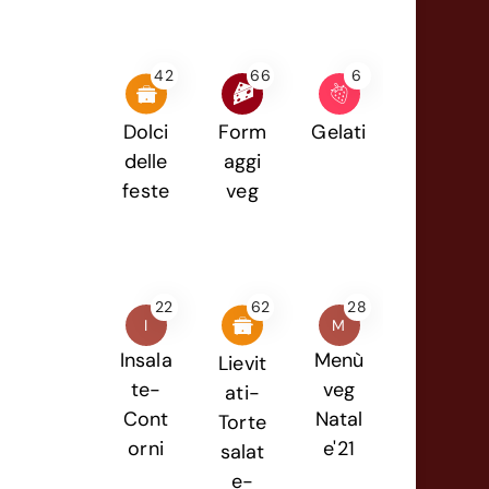
42
66
6
Dolci
Form
Gelati
delle
aggi
feste
veg
22
62
28
I
M
Insala
Menù
Lievit
te-
veg
ati-
Cont
Natal
Torte
orni
e'21
salat
e-