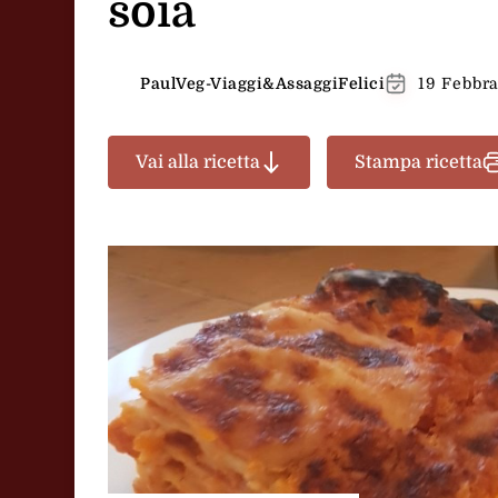
soia
PaulVeg-Viaggi&AssaggiFelici
19 Febbr
Vai alla ricetta
Stampa ricetta