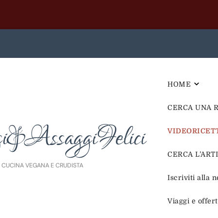
HOME
CERCA UNA 
i&AssaggiFelici
VIDEORICET
CERCA L’ARTIC
E CUCINA VEGANA E CRUDISTA
Iscriviti alla 
Viaggi e offer