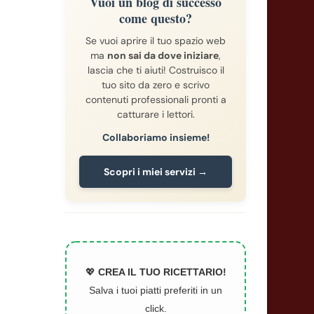
Vuoi un blog di successo
come questo?
Se vuoi aprire il tuo spazio web
ma
non sai da dove iniziare
,
lascia che ti aiuti! Costruisco il
tuo sito da zero e scrivo
contenuti professionali pronti a
catturare i lettori.
Collaboriamo insieme!
Scopri i miei servizi →
💖
CREA IL TUO RICETTARIO!
Salva i tuoi piatti preferiti in un
click.