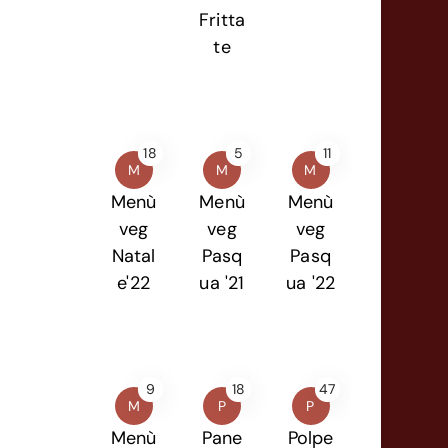
Fritta
te
18
5
11
M
M
M
Menù
Menù
Menù
veg
veg
veg
Natal
Pasq
Pasq
e'22
ua '21
ua '22
9
18
47
M
P
P
Menù
Pane
Polpe