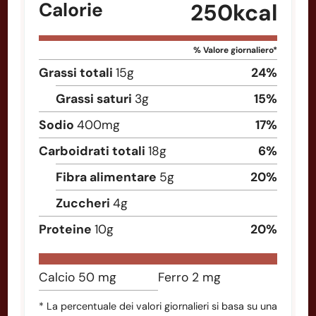
Calorie
250
kcal
% Valore giornaliero*
Grassi totali
15
g
24
%
Grassi saturi
3
g
15
%
Sodio
400
mg
17
%
Carboidrati totali
18
g
6
%
Fibra alimentare
5
g
20
%
Zuccheri
4
g
Proteine
10
g
20
%
Calcio
50
mg
Ferro
2
mg
* La percentuale dei valori giornalieri si basa su una