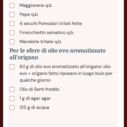
Maggiorana q.b.
Pepe q.b.
4
secchi
Pomodori tritati fette
Finocchietto selvatico q.b.
Mandorle tritate q.b.
Per le sfere di olio evo aromatizzato
all’origano
63
g
di olio evo aromatizzato all’origano: olio
evo + origano fatto riposare in luogo buio per
qualche giorno
Olio di Semi freddo
1
g
di agar agar
125
g
di acqua