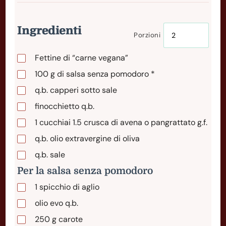
Ingredienti
Porzioni
Fettine di “carne vegana”
100
g
di salsa senza pomodoro *
q.b. capperi sotto sale
finocchietto q.b.
1
cucchiai
1.5 crusca di avena o pangrattato g.f.
q.b. olio extravergine di oliva
q.b. sale
Per la salsa senza pomodoro
1
spicchio
di aglio
olio evo q.b.
250
g
carote