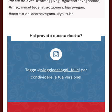
Parole chiave:
#formaggiveg, #glutenfreeveganfood,
#miso, #ricettedellatradizioneinchiavevegan,
#sostitutidellacarnevegana, #youtube
Hai provato questa ricetta?
Tagga
@viaggieassaggi_felici
per
condividere la tua versione!