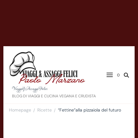
0
Viaggi&AssaggiFelici
BLOG DI VIAGGI E CUCINA VEGANA E CRUDISTA
Homepage
Ricette
“Fettine”alla pizzaiola del futuro
/
/