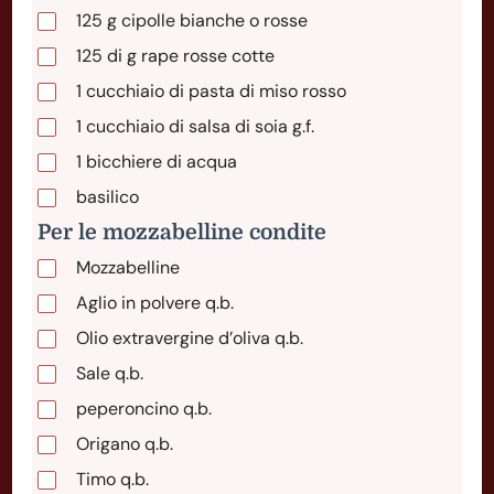
125
g
cipolle bianche o rosse
125
di
g rape rosse cotte
1
cucchiaio
di pasta di miso rosso
1
cucchiaio
di salsa di soia g.f.
1
bicchiere
di acqua
basilico
Per le mozzabelline condite
Mozzabelline
Aglio in polvere q.b.
Olio extravergine d’oliva q.b.
Sale q.b.
peperoncino q.b.
Origano q.b.
Timo q.b.