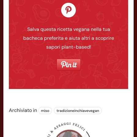
Salva questa ricetta vegana nella tua
bacheca preferita e aiuta altri a scoprire
sapori plant-based!
Archiviato in
miso
tradizioneinchiavevegan