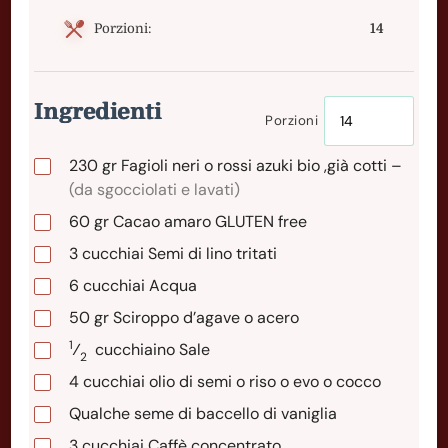
Porzioni:
14
Ingredienti
Porzioni
230
gr
Fagioli neri o rossi azuki bio ,già cotti –
(da sgocciolati e lavati)
60
gr
Cacao amaro GLUTEN free
3
cucchiai
Semi di lino tritati
6
cucchiai
Acqua
50
gr
Sciroppo d’agave o acero
1
⁄
cucchiaino
Sale
2
4
cucchiai
olio di semi o riso o evo o cocco
Qualche seme di baccello di vaniglia
3
cucchiai
Caffè concentrato