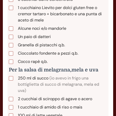
1
cucchiaino Lievito per dolci gluten free o
cremor tartaro + bicarbonato e una punta di
aceto di mele
Alcune noci e/o mandorle
Un paio di datteri
Granella di pistacchi q.b.
Cioccolato fondente a pezzi q.b.
Cocco rapè q.b.
Per la salsa di melagrana,mela e uva
250
ml
di succo
(io avevo in frigo una
bottiglietta di succo di melagrana, mela ed
uva)
2
cucchiai
di sciroppo di agave o acero
1
cucchiaio
di amido di riso o mais
100
ml
di latte vegetale