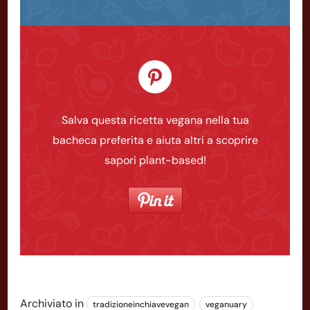
Salva questa ricetta vegana nella tua
bacheca preferita e aiuta altri a scoprire
sapori plant-based!
Archiviato in
tradizioneinchiavevegan
veganuary