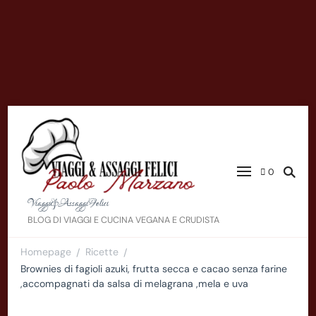
0
Viaggi&AssaggiFelici
BLOG DI VIAGGI E CUCINA VEGANA E CRUDISTA
Homepage
Ricette
/
/
Brownies di fagioli azuki, frutta secca e cacao senza farine
,accompagnati da salsa di melagrana ,mela e uva