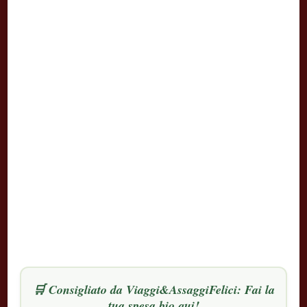
🛒 Consigliato da Viaggi&AssaggiFelici: Fai la
tua spesa bio qui!