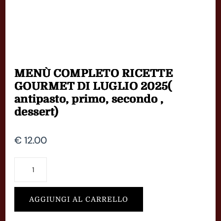
MENÙ COMPLETO RICETTE
GOURMET DI LUGLIO 2025(
antipasto, primo, secondo ,
dessert)
€
12.00
MENÙ
COMPLETO
RICETTE
AGGIUNGI AL CARRELLO
GOURMET