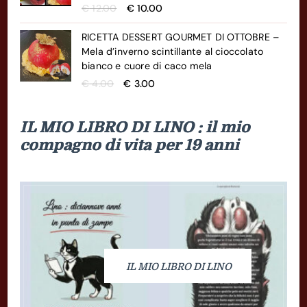
Il
Il
€
12.00
€
10.00
prezzo
prezzo
originale
attuale
RICETTA DESSERT GOURMET DI OTTOBRE –
era:
è:
Mela d’inverno scintillante al cioccolato
€ 12.00.
€ 10.00.
bianco e cuore di caco mela
Il
Il
€
4.00
€
3.00
prezzo
prezzo
originale
attuale
IL MIO LIBRO DI LINO : il mio
era:
è:
€ 4.00.
€ 3.00.
compagno di vita per 19 anni
IL MIO LIBRO DI LINO