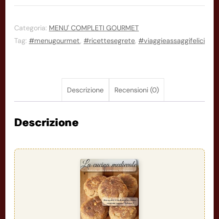
DI
LUGLIO
2025(
Categoria:
MENU' COMPLETI GOURMET
Tag:
#menugourmet
,
#ricettesegrete
,
#viaggieassaggifelici
antipasto,
primo,
secondo
,
Descrizione
Recensioni (0)
dessert)
quantità
Descrizione