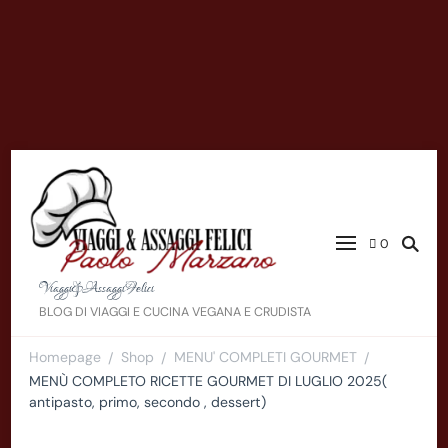
0
Viaggi&AssaggiFelici
BLOG DI VIAGGI E CUCINA VEGANA E CRUDISTA
Homepage
Shop
MENU' COMPLETI GOURMET
/
/
/
MENÙ COMPLETO RICETTE GOURMET DI LUGLIO 2025(
antipasto, primo, secondo , dessert)