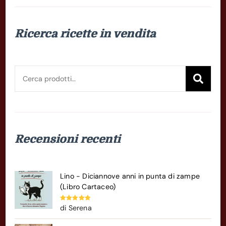
Ricerca ricette in vendita
Cerca:
Cer
Recensioni recenti
Lino - Diciannove anni in punta di zampe
(Libro Cartaceo)
Valutato
5
di Serena
su 5