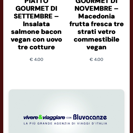
PIATTO
GOURMET DI
GOURMET DI
NOVEMBRE –
SETTEMBRE –
Macedonia
Insalata
frutta fresca tre
salmone bacon
strati vetro
vegan con uovo
commestibile
tre cotture
vegan
€
4.00
€
4.00