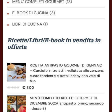
MENU' COMPLETI GOURMET
(18)
E-BOOK DI CUCINA
(3)
LIBRI DI CUCINA
(1)
Ricette/Libri/E-book in vendita in
offerta
RICETTA ANTIPASTO GOURMET DI GENNAIO
– Carciofo in tre atti : vellutata allo zenzero,
cuore fondente e petali crispy con vele di
fillo
Il
Il
€
4.00
€
3.00
prezzo
prezzo
originale
attuale
MENÙ COMPLETO RICETTE GOURMET DI
era:
è:
DICEMBRE 2025( antipasto, primo, secondo
€ 4.00.
€ 3.00.
, dessert)