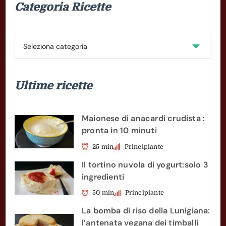
Categoria Ricette
Categoria
Ricette
Ultime ricette
Maionese di anacardi crudista :
pronta in 10 minuti
25 min
Principiante
Il tortino nuvola di yogurt:solo 3
ingredienti
50 min
Principiante
La bomba di riso della Lunigiana:
l’antenata vegana dei timballi