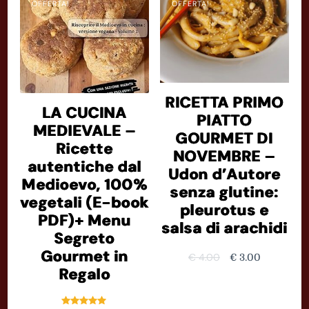
OFFERTA!
OFFERTA!
RICETTA PRIMO
LA CUCINA
PIATTO
MEDIEVALE –
GOURMET DI
Ricette
NOVEMBRE –
autentiche dal
Udon d’Autore
Medioevo, 100%
senza glutine:
vegetali (E-book
pleurotus e
PDF)+ Menu
salsa di arachidi
Segreto
Gourmet in
Il
Il
€
4.00
€
3.00
Regalo
prezzo
prezzo
originale
attuale
era:
è: