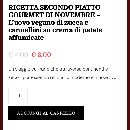
RICETTA SECONDO PIATTO
GOURMET DI NOVEMBRE –
L’uovo vegano di zucca e
cannellini su crema di patate
affumicate
Il
Il
€
4.00
€
3.00
prezzo
prezzo
Un viaggio culinario che attraversa continenti e
originale
attuale
secoli, pur essendo un piatto moderno e innovativo!
era:
è:
€ 4.00.
€ 3.00.
RICETTA
SECONDO
PIATTO
AGGIUNGI AL CARRELLO
GOURMET
DI