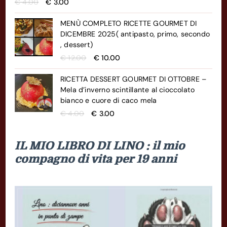
Il
Il
€
4.00
€
3.00
prezzo
prezzo
originale
attuale
MENÙ COMPLETO RICETTE GOURMET DI
era:
è:
DICEMBRE 2025( antipasto, primo, secondo
€ 4.00.
€ 3.00.
, dessert)
Il
Il
€
12.00
€
10.00
prezzo
prezzo
originale
attuale
RICETTA DESSERT GOURMET DI OTTOBRE –
era:
è:
Mela d’inverno scintillante al cioccolato
€ 12.00.
€ 10.00.
bianco e cuore di caco mela
Il
Il
€
4.00
€
3.00
prezzo
prezzo
originale
attuale
IL MIO LIBRO DI LINO : il mio
era:
è:
€ 4.00.
€ 3.00.
compagno di vita per 19 anni