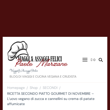
0
Viaggi&AssaggiFelici
BLOG DI VIAGGI E CUCINA VEGANA E CRUDISTA
Homepage
Shop
SECONDI
/
/
/
RICETTA SECONDO PIATTO GOURMET DI NOVEMBRE –
L’uovo vegano di zucca e cannellini su crema di patate
affumicate