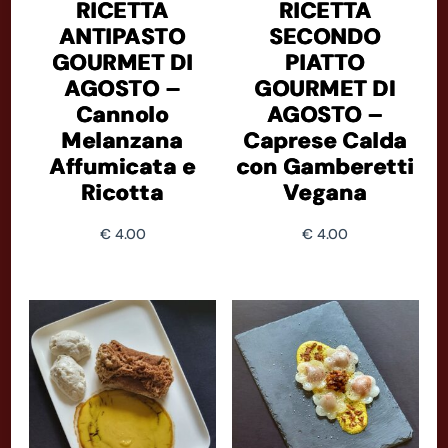
RICETTA
RICETTA
ANTIPASTO
SECONDO
GOURMET DI
PIATTO
AGOSTO –
GOURMET DI
Cannolo
AGOSTO –
Melanzana
Caprese Calda
Affumicata e
con Gamberetti
Ricotta
Vegana
€
4.00
€
4.00