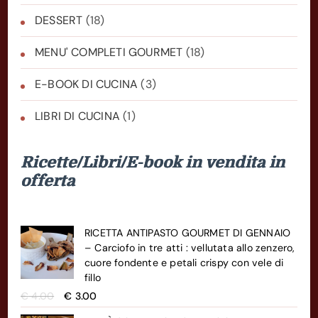
DESSERT
(18)
MENU' COMPLETI GOURMET
(18)
E-BOOK DI CUCINA
(3)
LIBRI DI CUCINA
(1)
Ricette/Libri/E-book in vendita in
offerta
RICETTA ANTIPASTO GOURMET DI GENNAIO
– Carciofo in tre atti : vellutata allo zenzero,
cuore fondente e petali crispy con vele di
fillo
Il
Il
€
4.00
€
3.00
prezzo
prezzo