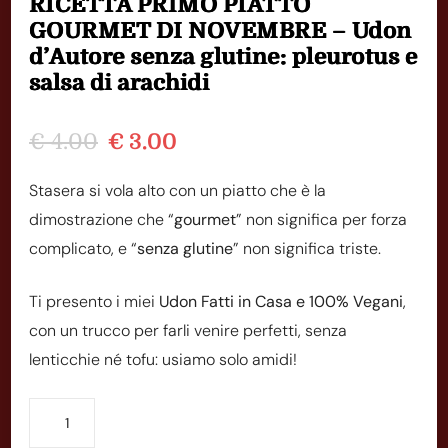
RICETTA PRIMO PIATTO
GOURMET DI NOVEMBRE – Udon
d’Autore senza glutine: pleurotus e
salsa di arachidi
Il
Il
€
4.00
€
3.00
prezzo
prezzo
Stasera si vola alto con un piatto che è la
originale
attuale
dimostrazione che “
gourmet
” non significa per forza
era:
è:
complicato, e “
senza glutine
” non significa triste.
€ 4.00.
€ 3.00.
Ti presento i miei
Udon Fatti in Casa e 100% Vegani
,
con un trucco per farli venire perfetti, senza
lenticchie né tofu: usiamo solo amidi!
RICETTA
PRIMO