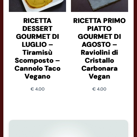
RICETTA
RICETTA PRIMO
DESSERT
PIATTO
GOURMET DI
GOURMET DI
LUGLIO –
AGOSTO –
Tiramisù
Raviolini di
Scomposto –
Cristallo
Cannolo Taco
Carbonara
Vegano
Vegan
€
4.00
€
4.00