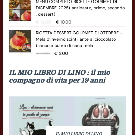
MENÙ COMPLETO RICETTE GOURMET DI
originale
attuale
DICEMBRE 2025( antipasto, primo, secondo
era:
è:
, dessert)
€ 4.00.
€ 3.00.
Il
Il
€
12.00
€
10.00
prezzo
prezzo
RICETTA DESSERT GOURMET DI OTTOBRE –
originale
attuale
Mela d’inverno scintillante al cioccolato
era:
è:
bianco e cuore di caco mela
€ 12.00.
€ 10.00.
Il
Il
€
4.00
€
3.00
prezzo
prezzo
originale
attuale
IL MIO LIBRO DI LINO : il mio
era:
è:
€ 4.00.
€ 3.00.
compagno di vita per 19 anni
IL MIO LIBRO DI LINO