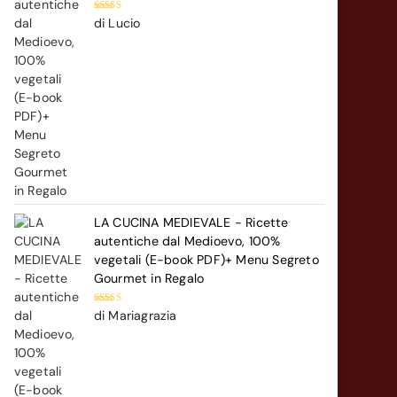
Valutato
5
di Lucio
su 5
LA CUCINA MEDIEVALE - Ricette
autentiche dal Medioevo, 100%
vegetali (E-book PDF)+ Menu Segreto
Gourmet in Regalo
Valutato
5
di Mariagrazia
su 5