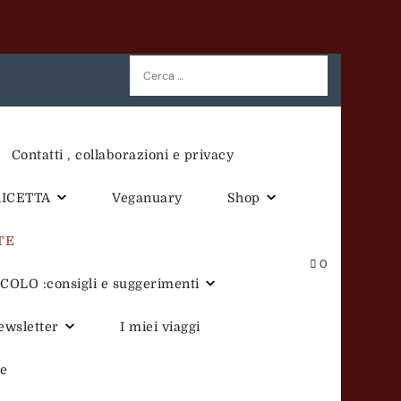
Ricerca
per:
Contatti , collaborazioni e privacy
RICETTA
Veganuary
Shop
TE
0
OLO :consigli e suggerimenti
newsletter
I miei viaggi
te