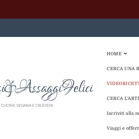
HOME
CERCA UNA 
i&AssaggiFelici
VIDEORICET
CERCA L’ARTIC
E CUCINA VEGANA E CRUDISTA
Iscriviti alla 
Viaggi e offer