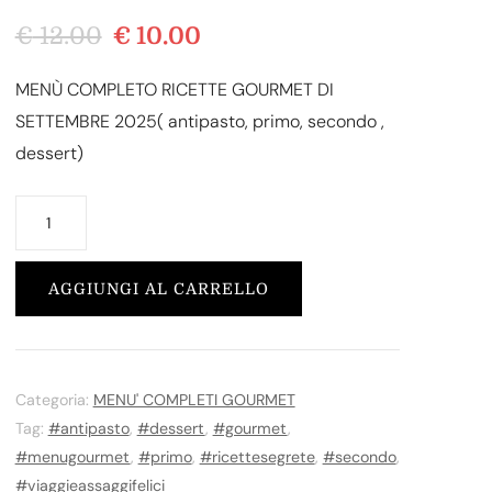
Il
Il
€
12.00
€
10.00
prezzo
prezzo
MENÙ COMPLETO RICETTE GOURMET DI
originale
attuale
SETTEMBRE 2025( antipasto, primo, secondo ,
era:
è:
dessert)
€ 12.00.
€ 10.00.
MENÙ
COMPLETO
RICETTE
AGGIUNGI AL CARRELLO
GOURMET
DI
SETTEMBRE
2025(
Categoria:
MENU' COMPLETI GOURMET
Tag:
#antipasto
,
#dessert
,
#gourmet
,
antipasto,
#menugourmet
,
#primo
,
#ricettesegrete
,
#secondo
,
primo,
#viaggieassaggifelici