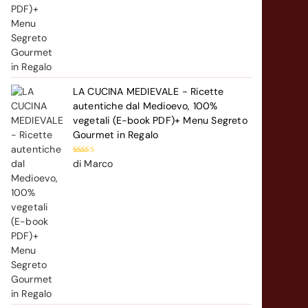
LA CUCINA MEDIEVALE - Ricette
autentiche dal Medioevo, 100%
vegetali (E-book PDF)+ Menu Segreto
Gourmet in Regalo
Valutato
5
di Marco
su 5