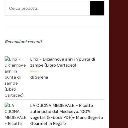
Cerca:
Cerca
Recensioni recenti
Lino - Diciannove anni in punta di
zampe (Libro Cartaceo)
Valutato
5
di Serena
su 5
LA CUCINA MEDIEVALE - Ricette
autentiche dal Medioevo, 100%
vegetali (E-book PDF)+ Menu Segreto
Gourmet in Regalo