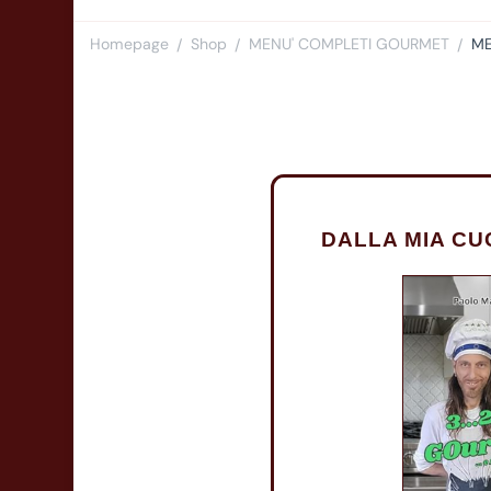
Homepage
Shop
MENU' COMPLETI GOURMET
ME
/
/
/
DALLA MIA CU