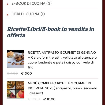
E-BOOK DI CUCINA
(3)
LIBRI DI CUCINA
(1)
Ricette/Libri/E-book in vendita in
offerta
RICETTA ANTIPASTO GOURMET DI GENNAIO
– Carciofo in tre atti : vellutata allo zenzero,
cuore fondente e petali crispy con vele di
fillo
Il
Il
€
4.00
€
3.00
prezzo
prezzo
originale
attuale
MENÙ COMPLETO RICETTE GOURMET DI
era:
è:
DICEMBRE 2025( antipasto, primo, secondo
€ 4.00.
€ 3.00.
, dessert)
Il
Il
€
12.00
€
10.00
prezzo
prezzo