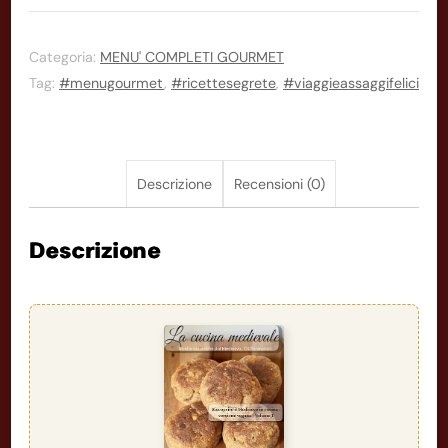
DI
MARZO
2025(
Categoria:
MENU' COMPLETI GOURMET
Tag:
#menugourmet
,
#ricettesegrete
,
#viaggieassaggifelici
antipasto,
primo,
secondo
,
Descrizione
Recensioni (0)
dessert)
quantità
Descrizione