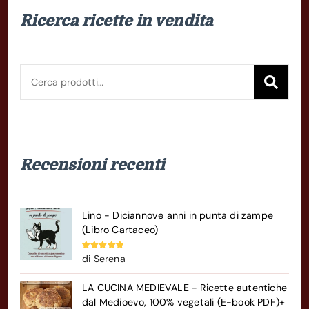
Ricerca ricette in vendita
Cerca:
Cer
Recensioni recenti
Lino - Diciannove anni in punta di zampe
(Libro Cartaceo)
Valutato
5
di Serena
su 5
LA CUCINA MEDIEVALE - Ricette autentiche
dal Medioevo, 100% vegetali (E-book PDF)+