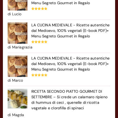
Menu Segreto Gourmet in Regalo
Valutato
5
di Lucio
su 5
LA CUCINA MEDIEVALE - Ricette autentiche
dal Medioevo, 100% vegetali (E-book PDF)+
Menu Segreto Gourmet in Regalo
Valutato
5
di Mariagrazia
su 5
LA CUCINA MEDIEVALE - Ricette autentiche
dal Medioevo, 100% vegetali (E-book PDF)+
Menu Segreto Gourmet in Regalo
Valutato
5
di Marco
su 5
RICETTA SECONDO PIATTO GOURMET DI
SETTEMBRE – Si crede un calamaro ripieno
di hummus di ceci , quenelle di ricotta
vegetale e clorofilla di spinaci
di Magda