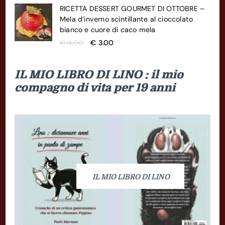
originale
attuale
RICETTA DESSERT GOURMET DI OTTOBRE –
era:
è:
Mela d’inverno scintillante al cioccolato
€ 12.00.
€ 10.00.
bianco e cuore di caco mela
Il
Il
€
4.00
€
3.00
prezzo
prezzo
originale
attuale
IL MIO LIBRO DI LINO : il mio
era:
è:
€ 4.00.
€ 3.00.
compagno di vita per 19 anni
IL MIO LIBRO DI LINO