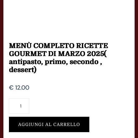
MENÙ COMPLETO RICETTE
GOURMET DI MARZO 2025(
antipasto, primo, secondo ,
dessert)
€
12.00
MENÙ
COMPLETO
RICETTE
AGGIUNGI AL CARRELLO
GOURMET