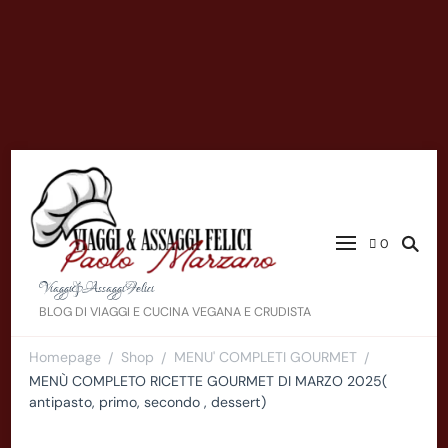
0
Viaggi&AssaggiFelici
BLOG DI VIAGGI E CUCINA VEGANA E CRUDISTA
Homepage
Shop
MENU' COMPLETI GOURMET
/
/
/
MENÙ COMPLETO RICETTE GOURMET DI MARZO 2025(
antipasto, primo, secondo , dessert)