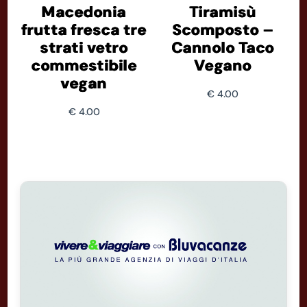
Macedonia
Tiramisù
frutta fresca tre
Scomposto –
strati vetro
Cannolo Taco
commestibile
Vegano
vegan
€
4.00
€
4.00